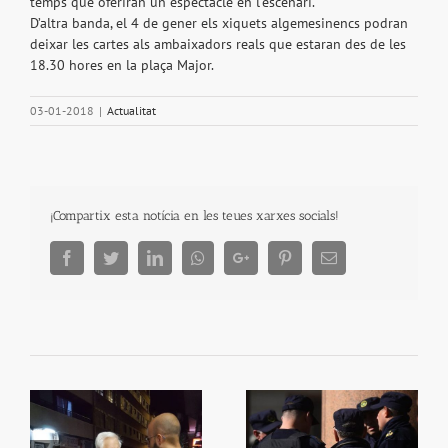
temps que oferiran un espectacle en l’escenari.
D’altra banda, el 4 de gener els xiquets algemesinencs podran
deixar les cartes als ambaixadors reals que estaran des de les
18.30 hores en la plaça Major.
03-01-2018
|
Actualitat
¡Compartix esta notícia en les teues xarxes socials!
Facebook
Twitter
LinkedIn
Whatsapp
Google+
Pinterest
Email