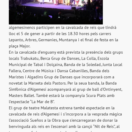
algemesinencs participen en la cavalcada de reis que tindrà
lloc el 5 de gener a partir de les 18.30 hores pels carrers
Lepanto, Arbres, Germanies, Muntanya i el final de festa en la
plaça Major.
En la cavalcada d’enguany està prevista la presència dels grups
locals Trabukatu, Berca Grup de Danses, La Colla, Escola
Municipal de Tabal i Dolçaina, Banda de la Soledad, Junta Local
Fallera, Centre de Música i Dansa Cabanilles, Banda dels
Maristes i Algadins Grup de Danses que incorporarà com a
novetat la Marxeta dels Pastors. Per la seua banda, la Banda
Simfònica d’Algemesí acompanyarà al grup de ball d’Ontinyent,
Masters Ballet. També estarà la companyia Scura Plats amb
l’espectacle “La Mar de B”.
El grup de teatre Malatesta estrena també espectacle en la
cavalcada de reis d’Algemesí i s’incorpora a la vesprada màgica
l’associació Sueños a la Obra que s’encarregaran de donar la
benvinguda als reis en l’escenari amb la cançó “Nit de Reis”, al