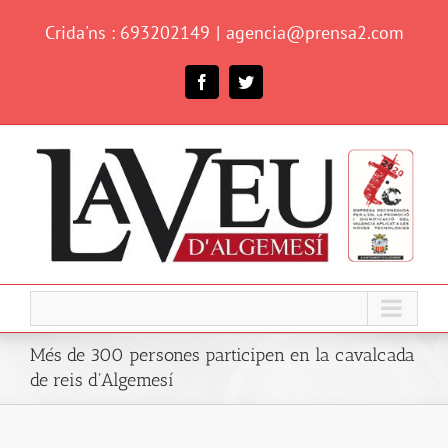
Skip
Crida'ns : 693202149
|
agencia@prensa2.com
to
content
Facebook
Twitter
Més de 300 persones participen en la cavalcada
de reis d'Algemesí