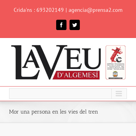
Skip
Crida'ns : 693202149
|
agencia@prensa2.com
to
content
Facebook
Twitter
Mor una persona en les vies del tren