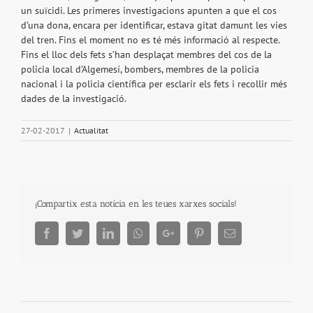
un suïcidi. Les primeres investigacions apunten a que el cos
d’una dona, encara per identificar, estava gitat damunt les vies
del tren. Fins el moment no es té més informació al respecte.
Fins el lloc dels fets s’han desplaçat membres del cos de la
policia local d’Algemesí, bombers, membres de la policia
nacional i la policia científica per esclarir els fets i recollir més
dades de la investigació.
27-02-2017
|
Actualitat
¡Compartix esta notícia en les teues xarxes socials!
Facebook
Twitter
LinkedIn
Whatsapp
Google+
Pinterest
Email