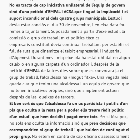
No es tracta de cap iniciativa unilateral de l’equip de govern
sinó d’una petició d’EMPAL i ACSA que tingué la implicació i el
suport incondicional dels quatre grups municipals
. L’estudi
devia estar conclòs el dia 30 de novembre, i en eixa data fou
remés a l’ajuntament. Suposadament a partir d’eixe estudi, la
comissió o grup de treball mixt polítics-tècnics-
empresaris constituït devia continuar treballant per establir el
full de ruta que dinamitze el teixit empresarial i industrial
d’Algemesí. Durant mes i mig eixe pla ha estat oblidat en algun
calaix o en alguna carpeta d’un ordinador i, després de la
petició d’
EMPAL
de fa tres dies sobre que es convocara ja el
grup de treball, l’alcaldessa ha «mogut fitxa». Una vegada més
queda clar que tenim una alcaldessa i un equip de govern que
no tenen iniciatives pròpies, sinó que simplement actuen
després de les queixes de tercers.
El ben cert és que l’alcaldessa fa un us partidista i polític d’un
pla que oculta a la resta per a poder ella treure rèdit polític
d’un estudi que hem decidit i pagat entre tots
. Per si fóra poc,
no sols ens oculta la informació sinó que
pren decisions que
correspondrien al grup de treball i que buiden de contingut el
propi grup
. No estem en contra de cap oficina d’assessorament