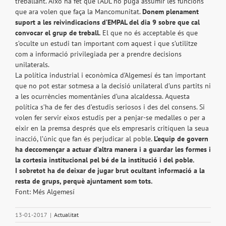
treballant. Això ha fet que l’ADL no puga assumir les funcions
que ara volen que faça la Mancomunitat.
Donem plenament
suport a les reivindicacions d’EMPAL del dia 9 sobre que cal
convocar el grup de treball.
El que no és acceptable és que
s’oculte un estudi tan important com aquest i que s’utilitze
com a informació privilegiada per a prendre decisions
unilaterals.
La política industrial i econòmica d’Algemesí és tan important
que no pot estar sotmesa a la decisió unilateral d’uns partits ni
a les ocurrències momentànies d’una alcaldessa. Aquesta
política s’ha de fer des d’estudis seriosos i des del consens. Si
volen fer servir eixos estudis per a penjar-se medalles o per a
eixir en la premsa després que els empresaris critíquen la seua
inacció, l’únic que fan és perjudicar al poble.
L’equip de govern
ha deccomençar a actuar d’altra manera i a guardar les formes i
la cortesia institucional pel bé de la institució i del poble.
I sobretot ha de deixar de jugar brut ocultant informació a la
resta de grups, perquè ajuntament som tots.
Font: Més Algemesí
13-01-2017
|
Actualitat