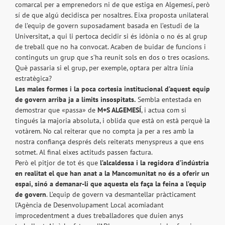
comarcal per a emprenedors ni de que estiga en Algemesí, però
sí de que algú decidisca per nosaltres. Eixa proposta unilateral
de l’equip de govern suposadament basada en l’estudi de la
Universitat, a qui li pertoca decidir si és idònia o no és al grup
de treball que no ha convocat. Acaben de buidar de funcions i
continguts un grup que s’ha reunit sols en dos o tres ocasions.
Què passaria si el grup, per exemple, optara per altra línia
estratègica?
Les males formes i la poca cortesia institucional d’aquest equip
de govern arriba ja a límits insospitats.
Sembla entestada en
demostrar que «passa» de
M+S ALGEMESÍ
, i actua com si
tingués la majoria absoluta, i oblida que està on està perquè la
votàrem. No cal reiterar que no compta ja per a res amb la
nostra confiança després dels reiterats menyspreus a que ens
sotmet. Al final eixes actituds passen factura.
Però el pitjor de tot és que
l’alcaldessa i la regidora d’indústria
en realitat el que han anat a la Mancomunitat no és a oferir un
espai, sinó a demanar-li que aquesta els faça la feina a l’equip
de govern
. L’equip de govern va desmantellar pràcticament
l’Agència de Desenvolupament Local acomiadant
improcedentment a dues treballadores que duien anys