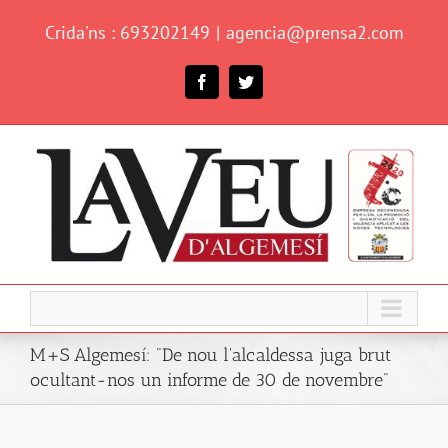
Skip
Crida'ns : 693202149
|
agencia@prensa2.com
to
content
Facebook
Twitter
M+S Algemesí: "De nou l'alcaldessa juga brut
ocultant-nos un informe de 30 de novembre"