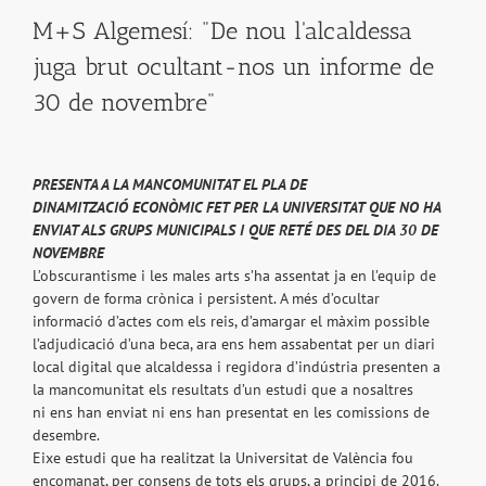
M+S Algemesí: "De nou l'alcaldessa
juga brut ocultant-nos un informe de
30 de novembre"
PRESENTA A LA MANCOMUNITAT EL PLA DE
DINAMITZACIÓ
ECONÒMIC FET PER LA UNIVERSITAT QUE NO HA
ENVIAT ALS
GRUPS MUNICIPALS I QUE RETÉ DES DEL DIA 30 DE
NOVEMBRE
L’obscurantisme i les males arts s’ha assentat ja en l’equip de
govern de forma crònica i persistent. A més d’ocultar
informació d’actes com els reis, d’amargar el màxim possible
l’adjudicació d’una beca, ara ens hem assabentat per un diari
local digital que alcaldessa i regidora d’indústria presenten a
la mancomunitat els resultats d’un estudi que a nosaltres
ni ens han enviat ni ens han presentat en les comissions de
desembre.
Eixe estudi que ha realitzat la Universitat de València fou
encomanat, per consens de tots els grups, a principi de 2016.