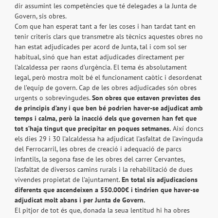
dir assumint les competències que té delegades a la Junta de
Govern, sis obres.
Com que han esperat tant a fer les coses i han tardat tant en
tenir criteris clars que transmetre als tècnics aquestes obres no
han estat adjudicades per acord de Junta, tal i com sol ser
habitual, sinó que han estat adjudicades directament per
l’alcaldessa per raons d’urgència. El tema és absolutament
legal, però mostra molt bé el funcionament caòtic i desordenat
de l’equip de govern. Cap de les obres adjudicades són obres
urgents o sobrevingudes.
Son obres que estaven previstes des
de principis d’any i que ben bé podrien haver-se adjudicat amb
temps i calma, però la inacció dels que governen han fet que
tot s’haja tingut que precipitar en poques setmanes.
Així doncs
els dies 29 i 30 l’alcaldessa ha adjudicat l’asfaltat de l’avinguda
del Ferrocarril, les obres de creació i adequació de parcs
infantils, la segona fase de les obres del carrer Cervantes,
l’asfaltat de diversos camins rurals i la rehabilitació de dues
vivendes propietat de l’ajuntament.
En total sis adjudicacions
diferents que ascendeixen a 550.000€ i tindrien que haver-se
adjudicat molt abans i per Junta de Govern.
El pitjor de tot és que, donada la seua lentitud hi ha obres