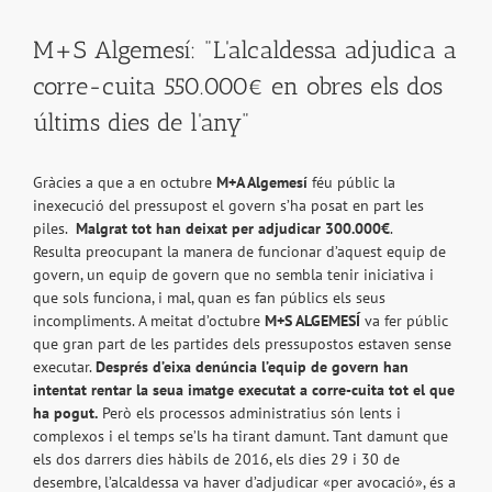
M+S Algemesí: "L'alcaldessa adjudica a
corre-cuita 550.000€ en obres els dos
últims dies de l'any"
Gràcies a que a en octubre
M+A Algemesí
féu públic la
inexecució del pressupost el govern s’ha posat en part les
piles.
Malgrat tot han deixat per adjudicar 300.000€
.
Resulta preocupant la manera de funcionar d’aquest equip de
govern, un equip de govern que no sembla tenir iniciativa i
que sols funciona, i mal, quan es fan públics els seus
incompliments. A meitat d’octubre
M+S ALGEMESÍ
va fer públic
que
gran part de les partides dels pressupostos estaven sense
executar.
Després d’eixa denúncia l’equip de govern han
intentat rentar la seua imatge executat a corre-cuita tot el que
ha pogut.
Però els processos administratius són lents i
complexos i el temps se’ls ha tirant damunt. Tant damunt que
els dos darrers dies hàbils de 2016, els dies 29 i 30 de
desembre, l’alcaldessa va haver d’adjudicar «per avocació», és a