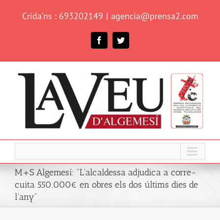
Skip
Crida'ns : 693202149
|
agencia@prensa2.com
to
content
Facebook
Twitter
M+S Algemesí: "L'alcaldessa adjudica a corre-
cuita 550.000€ en obres els dos últims dies de
l'any"