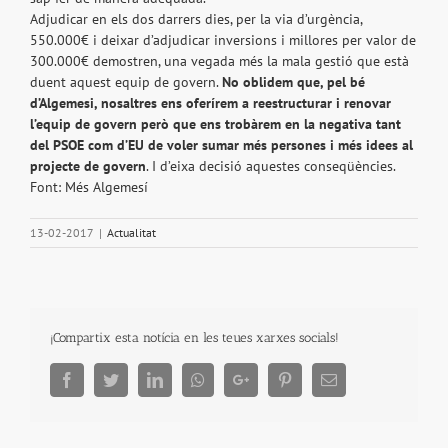
Adjudicar en els dos darrers dies, per la via d’urgència,
550.000€ i deixar d’adjudicar inversions i millores per valor de
300.000€ demostren, una vegada més la mala gestió que està
duent aquest equip de govern.
No oblidem que, pel bé
d’Algemesi, nosaltres ens oferírem a reestructurar i renovar
l’equip de govern però que ens trobàrem en la negativa tant
del PSOE com d’EU de voler sumar més persones i més idees al
projecte de govern
. I d’eixa decisió aquestes conseqüències.
Font: Més Algemesí
13-02-2017
|
Actualitat
¡Compartix esta notícia en les teues xarxes socials!
Facebook
Twitter
LinkedIn
Whatsapp
Google+
Pinterest
Email