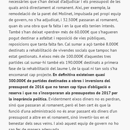
necessàries que s’han deixat d’adjudicar i els pressupost de les
quals anirà directament al romanent. Així, per exemple, la
remodelació de la paret del Molinet, impulsada pel propi equip
de govern, no s’ha adjudicat, i 32.500€ passaran al romanent,
quan és una obra que fa falta i en la que ells tenien interés.
També s’han deixat «perdre» més de 60.000€ que s’hagueren
pogut destinar a asfaltat i reposició de vies públiques,
reposicions que tanta falta fan. Cal sumar a açò també 8.000€
destinats a rehabilitació de vivendes socials que tampoc han
estat gestionats. A eixos més de 100.000€ d’aquestes tres
partides cal sumar-hi també els 190.000€ destinats a primera
fase de la rehabilitació del Jaume I, de la qual ni tan sols s’ha
encomanat cap projecte.
En definitiva existeixen quasi
300.000€ de partides destinades a obres i inversions del
pressupost de 2016 que no tenen cap tipus d’obligació o
reserva i que no s’incorporaran als pressupostos de 2017 per
la inoprància política.
Evidentment eixos diners no es perdran,
sinó que passaran al romanent, però el ben cert és que la
funció d’una administració no és anar passant els diners d’un
pressupost a altre en el romanent, sinó invertir-los en el
benestar dels seus veïns. I això aquest equip de govern no ho
sap fer de manera adequada.