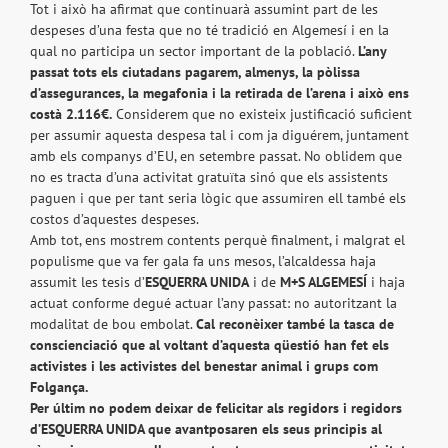
Tot i això ha afirmat que continuarà assumint part de les
despeses d’una festa que no té tradició en Algemesí i en la
qual no participa un sector important de la població.
L’any
passat tots els ciutadans pagarem, almenys, la pòlissa
d’assegurances, la megafonia i la retirada de l’arena i això ens
costà 2.116€.
Considerem que no existeix justificació suficient
per assumir aquesta despesa tal i com ja diguérem, juntament
amb els companys d’EU, en setembre passat. No oblidem que
no es tracta d’una activitat gratuïta sinó que els assistents
paguen i que per tant seria lògic que assumiren ell també els
costos d’aquestes despeses.
Amb tot, ens mostrem contents perquè finalment, i malgrat el
populisme que va fer gala fa uns mesos, l’alcaldessa haja
assumit les tesis d’
ESQUERRA UNIDA
i de
M+S ALGEMESÍ
i haja
actuat conforme degué actuar l’any passat: no autoritzant la
modalitat de bou embolat.
Cal reconèixer també la tasca de
conscienciació que al voltant d’aquesta qüestió han fet els
activistes i les activistes del benestar animal i grups com
Folgança.
Per últim no podem deixar de felicitar als regidors i regidors
d’ESQUERRA UNIDA que avantposaren els seus principis al