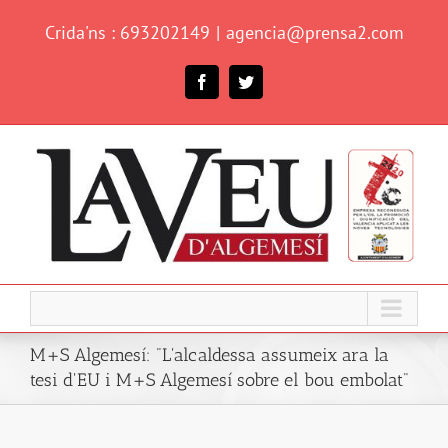
Skip
Crida'ns : 693202149
|
agencia@prensa2.com
to
content
Facebook
Twitter
M+S Algemesí: "L'alcaldessa assumeix ara la
tesi d'EU i M+S Algemesí sobre el bou embolat"