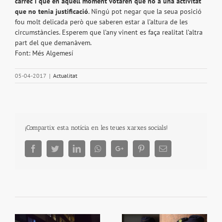
càrrec i que en aquell moment votaren que no a una activitat
que no tenia justificació
. Ningú pot negar que la seua posició
fou molt delicada però que saberen estar a l’altura de les
circumstàncies. Esperem que l’any vinent es faça realitat l’altra
part del que demanàvem.
Font: Més Algemesí
05-04-2017
|
Actualitat
¡Compartix esta notícia en les teues xarxes socials!
Facebook
Twitter
LinkedIn
Whatsapp
Google+
Pinterest
Email