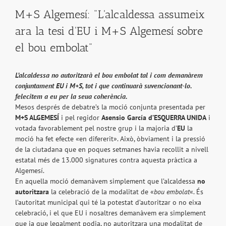
M+S Algemesí: "L'alcaldessa assumeix
ara la tesi d'EU i M+S Algemesí sobre
el bou embolat"
L’alcaldessa no autoritzarà el bou embolat tal i com demanàrem
conjuntament EU i M+S, tot i que continuarà suvencionant-lo.
felecitem a eu per la seua coherència.
Mesos després de debatre’s la moció conjunta presentada per
M+S ALGEMESÍ
i pel regidor
Asensio García d’ESQUERRA UNIDA
i
votada favorablement pel nostre grup i la majoria d’
EU
la
moció ha fet efecte «en difererit». Això, òbviament i la pressió
de la ciutadana que en poques setmanes havia recollit a nivell
estatal més de 13.000 signatures contra aquesta pràctica a
Algemesí.
En aquella moció demanàvem simplement que l’alcaldessa
no
autoritzara
la celebració de la modalitat de «
bou embolat
«. És
l’autoritat municipal qui té la potestat d’autoritzar o no eixa
celebració, i el que EU i nosaltres demanàvem era simplement
que ja que legalment podia, no autoritzara una modalitat de