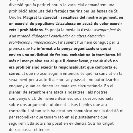
diversió que fa patir el bou o la vaca. Mai demanàrem una
prohibició absoluta dels festejos taurins per les festes de St.
Onofre.
Malgrat la claredat i senzillesa del nostre argument, en
un exercici de populisme l’alcaldessa en acusà de voler exercir
vets i prohibicions.
Es penja la medalla d’estar «
sempre fent ús
d’un tarannà dialogant i conciliador on altres demanden
prohibicions i imposicions
«. Finalment hui hem conegut per la
premsa que
ha informat a la penya organitzadora que si
envien una sol·licitud de fer bou embolat no la tramitaran. Ni
més ni menys això era el que li demanàvem, perquè això no
era prohibir sinó exercir la responsabilitat que comporta el
càrrec
. El que no aconseguim entendre és què ha canviat en la
seua ment per a autoritzar-ho l’any passat i no autoritzar-ho
enguany, quan es donen les mateixes circumstància. En el
plenari de setembre ens atacà a nosaltres i als nostres
companys d’EU de manera desmesurada i desprorcionada
sobre uns arguments totalment falsos i febles que ara
contradiu. I ni tan sols ha estat per comunicar-nos la decisió ni
per reconéixer que teníem raó en el plantejament que
seguirem. Ella sola s’ha posat en evidència. Sols ha calgut
deixar passar el temps