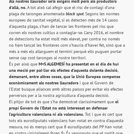
Als nostres llaurador se’ls exigeix molt però als productors
d’allà, no.
A tot això cal afegir que el risc de contagi d’una
plaga de taronges anomenada
black spot
. Segons les normes
europees de sanitat vegetal, si es detecten més de 14 casos
d’aquesta plaga, s’han de tancar les fronteres pel risc que
corren els nostres cultius a contagiar-se. L’any 2016, el nombre
de deteccions ha estat molt més elevat, per contra no només
no hem tancat les fronteres com s’hauria d’haver fet, sinó que a
més a més els allarguem el termini perquè ells puguen portar
sense cap cost taronges al nostre territori.
És per això que
M+S ALGEMESÍ
ha presentat en el dia de hui
una moció per pal·liar els efectes d’aquesta dolenta decisió
,
demanant, entre altres coses, que la Unió Europea compense
econòmicament als nostres llauradors
i que el Govern de
l’Estat busque aliances amb altres països per evitar els efectes
perversos per a la nostra agricultura d’aquesta decisió.
El pitjor de tot és que s’ha demostrat claríssimament que
el
propi Govern de l’Estat no està interessat en defensar
l’agricultura valenciana ni als valencians.
Tot i que és cert que
tots els eurodiputats valencians han votat en contra d’aquesta
mesura, no és menys cert que 8 eurodiputats del PP han votat
en contra -inicialment foren 9-. És vergonyós que el partit que