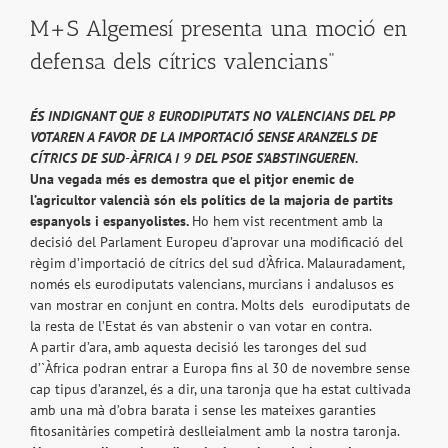
M+S Algemesí presenta una moció en
defensa dels cítrics valencians"
ÉS INDIGNANT QUE 8 EURODIPUTATS NO VALENCIANS DEL PP
VOTAREN A FAVOR DE LA IMPORTACIÓ SENSE ARANZELS DE
CÍTRICS DE SUD-ÀFRICA I 9 DEL PSOE S’ABSTINGUEREN.
Una vegada més es demostra que el pitjor enemic de
l’agricultor valencià són els polítics de la majoria de partits
espanyols i espanyolistes.
Ho hem vist recentment amb la
decisió del Parlament Europeu d’aprovar una modificació del
règim d’importació de cítrics del sud d’Àfrica. Malauradament,
només els eurodiputats valencians, murcians i andalusos es
van mostrar en conjunt en contra. Molts dels eurodiputats de
la resta de l’Estat és van abstenir o van votar en contra.
A partir d’ara, amb aquesta decisió les taronges del sud
d’`Àfrica podran entrar a Europa fins al 30 de novembre sense
cap tipus d’aranzel, és a dir, una taronja que ha estat cultivada
amb una mà d’obra barata i sense les mateixes garanties
fitosanitàries competirà deslleialment amb la nostra taronja.