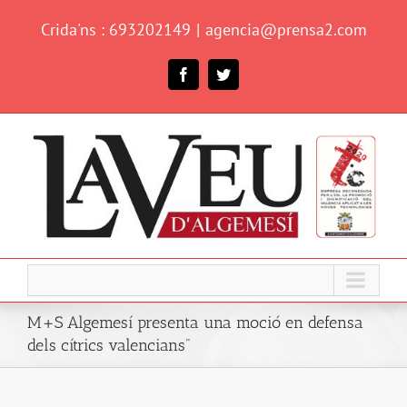
Skip
Crida'ns : 693202149
|
agencia@prensa2.com
to
content
Facebook
Twitter
M+S Algemesí presenta una moció en defensa
dels cítrics valencians"