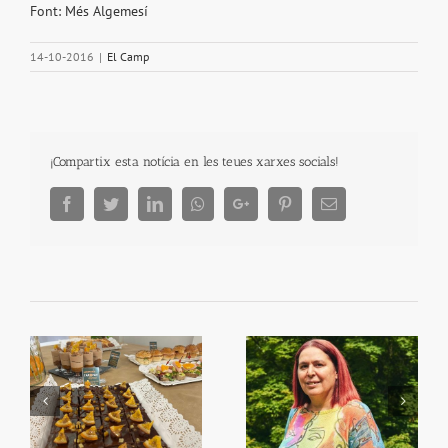
Font: Més Algemesí
14-10-2016
|
El Camp
¡Compartix esta notícia en les teues xarxes socials!
Facebook
Twitter
LinkedIn
Whatsapp
Google+
Pinterest
Email
Begoña García Bernal
Primera Setmana de la
va visitar Algemesí
Taronja