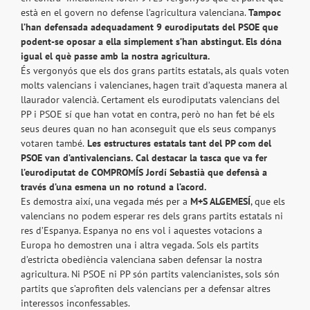
està en el govern no defense l’agricultura valenciana.
Tampoc
l’han defensada adequadament 9 eurodiputats del PSOE que
podent-se oposar a ella simplement s’han abstingut. Els dóna
igual el què passe amb la nostra agricultura.
És vergonyós que els dos grans partits estatals, als quals voten
molts valencians i valencianes, hagen traït d’aquesta manera al
llaurador valencià. Certament els eurodiputats valencians del
PP i PSOE sí que han votat en contra, però no han fet bé els
seus deures quan no han aconseguit que els seus companys
votaren també.
Les estructures estatals tant del PP com del
PSOE van d’antivalencians.
Cal destacar la tasca que va fer
l’eurodiputat de COMPROMÍS Jordí Sebastià que defensà a
través d’una esmena un no rotund a l’acord.
Es demostra així, una vegada més per a
M+S ALGEMESÍ
, que els
valencians no podem esperar res dels grans partits estatals ni
res d’Espanya. Espanya no ens vol i aquestes votacions a
Europa ho demostren una i altra vegada. Sols els partits
d’estricta obediència valenciana saben defensar la nostra
agricultura. Ni PSOE ni PP són partits valencianistes, sols són
partits que s’aprofiten dels valencians per a defensar altres
interessos inconfessables.