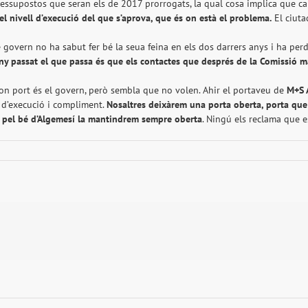
upostos que seran els de 2017 prorrogats, la qual cosa implica que cald
l nivell d’execució del que s’aprova, que és on està el problema.
El ciuta
e govern no ha sabut fer bé la seua feina en els dos darrers anys i ha perd
ny passat el que passa és que els contactes que després de la Comissió 
bon port és el govern, però sembla que no volen. Ahir el portaveu de
M+S 
t d’execució i compliment.
Nosaltres deixàrem
una porta oberta, porta que
, pel bé d’Algemesí la mantindrem sempre oberta
. Ningú els reclama que e