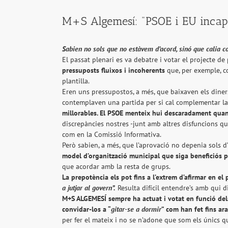
M+S Algemesí: "PSOE i EU incapa
Sabien no sols que no estàvem d’acord, sinó que calia c
El passat plenari es va debatre i votar el projecte 
pressuposts fluixos i incoherents
que, per exemple, 
plantilla.
Eren uns pressupostos, a més, que baixaven els diner
contemplaven una partida per si cal complementar l
millorables. El PSOE menteix hui descaradament qua
discrepàncies nostres -junt amb altres disfuncions q
com en la Comissió Informativa.
Però sabien, a més, que l’aprovació no depenia sols 
model d’organització municipal que siga beneficiós p
que acordar amb la resta de grups.
La prepotència els pot fins a l’extrem d’afirmar en 
a jutjar al govern”.
Resulta difícil entendre’s amb qui d
M+S ALGEMESÍ
sempre ha actuat i votat en funció dels
convidar-los a “
gitar-se a dormir
” com han fet fins ara
per fer el mateix i no se n’adone que som els únics 