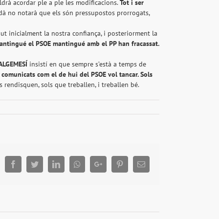
rà acordar ple a ple les modificacions.
Tot i ser
dà no notarà que els són pressupostos prorrogats,
ut inicialment la nostra confiança, i posteriorment la
mantingué el PSOE mantingué amb el PP han fracassat.
ALGEMESÍ
insistí en que sempre s’està a temps de
 comunicats com el de hui del PSOE vol tancar. Sols
s rendisquen, sols que treballen, i treballen bé.
Facebook
Twitter
LinkedIn
Whatsapp
Google+
Pinterest
Email