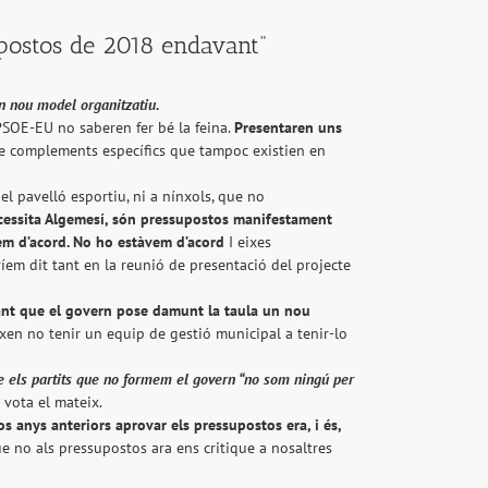
postos de 2018 endavant"
n nou model organitzatiu.
PSOE-EU no saberen fer bé la feina.
Presentaren uns
de complements específics que tampoc existien en
l pavelló esportiu, ni a nínxols, que no
cessita Algemesí, són pressupostos manifestament
em d’acord. No ho estàvem d’acord
I eixes
íem dit tant en la reunió de presentació del projecte
nt que el govern pose damunt la taula un nou
xen no tenir un equip de gestió municipal a tenir-lo
e els partits que no formem el govern “no som ningú per
 vota el mateix.
s anys anteriors aprovar els pressupostos era, i és,
 no als pressupostos ara ens critique a nosaltres