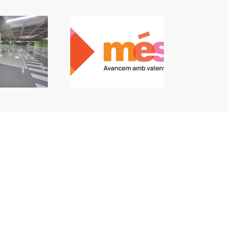
 Algemesí: L’alcalde
nvoca un ple per a
e no vaja l’oposició