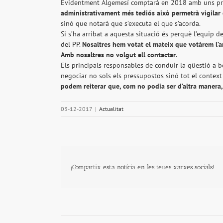
Evidentment Algemesí comptarà en 2018 amb uns press
administrativament més tediós això permetrà vigilar e
sinó que notarà que s’executa el que s’acorda.
Si s’ha arribat a aquesta situació és perquè l’equip d
del PP.
Nosaltres hem votat el mateix que votàrem l’a
Amb nosaltres no volgut ell contactar
.
Els principals responsables de conduir la qüestió a 
negociar no sols els pressupostos sinó tot el contex
podem reiterar que, com no podia ser d’altra manera
03-12-2017
|
Actualitat
¡Compartix esta notícia en les teues xarxes socials!