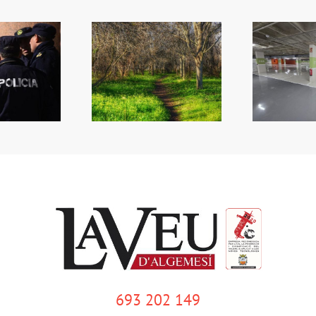
més
ltiplica la inversió
Reobri l’aparcament del
co
n zones verdes
Mercat
qu
693 202 149