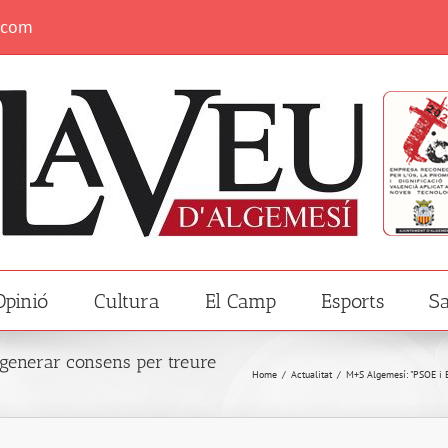
.com
Opinió
Cultura
El Camp
Esports
Sa
generar consens per treure
Home
/
Actualitat
/
M+S Algemesí: "PSOE i E