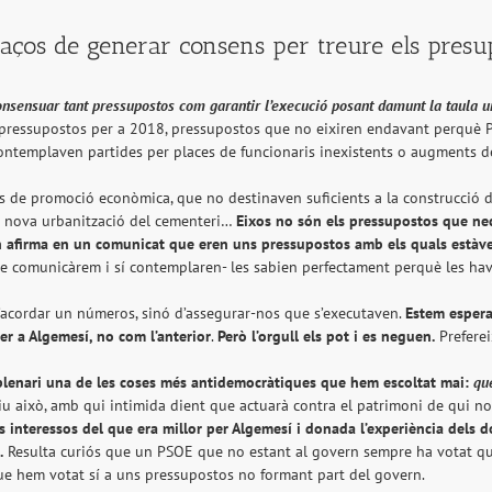
ços de generar consens per treure els presu
onsensuar tant pressupostos com garantir l’execució posant damunt la taula u
de pressupostos per a 2018, pressupostos que no eixiren endavant perquè 
contemplaven partides per places de funcionaris inexistents o augments 
s de promoció econòmica, que no destinaven suficients a la construcció de
a nova urbanització del cementeri…
Eixos no són els pressupostos que ne
n afirma en un comunicat que eren uns pressupostos amb els quals estàv
ue comunicàrem i sí contemplaren- les sabien perfectament perquè les hav
d’acordar un números, sinó d’assegurar-nos que s’executaven.
Estem espera
er a Algemesí, no com l’anterior
.
Però l’orgull els pot i es neguen.
Preferei
el plenari una de les coses més antidemocràtiques que hem escoltat mai:
qu
iu això, amb qui intimida dient que actuarà contra el patrimoni de qui no
 interessos del que era millor per Algemesí i donada l’experiència dels do
.
Resulta curiós que un PSOE que no estant al govern sempre ha votat que
que hem votat sí a uns pressupostos no formant part del govern.