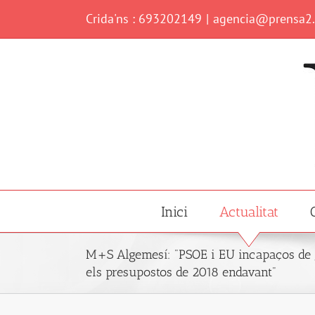
Skip
Crida'ns : 693202149
|
agencia@prensa2
to
content
Inici
Actualitat
M+S Algemesí: "PSOE i EU incapaços de 
els presupostos de 2018 endavant"