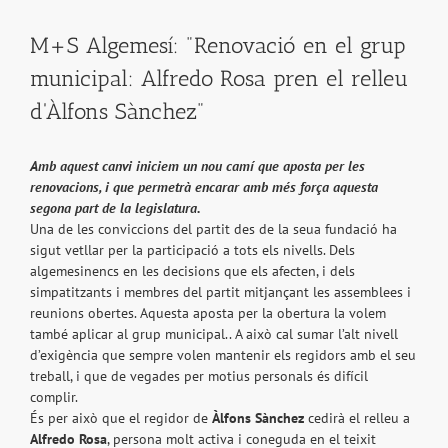
M+S Algemesí: "Renovació en el grup
municipal: Alfredo Rosa pren el relleu
d'Àlfons Sànchez"
Amb aquest canvi iniciem un nou camí que aposta per les
renovacions, i que permetrà encarar amb més força aquesta
segona part de la legislatura.
Una de les conviccions del partit des de la seua fundació ha
sigut vetllar per la participació a tots els nivells. Dels
algemesinencs en les decisions que els afecten, i dels
simpatitzants i membres del partit mitjançant les assemblees i
reunions obertes. Aquesta aposta per la obertura la volem
també aplicar al grup municipal.. A això cal sumar l’alt nivell
d’exigència que sempre volen mantenir els regidors amb el seu
treball, i que de vegades per motius personals és difícil
complir.
És per això que el regidor de
Àlfons Sànchez
cedirà el relleu a
Alfredo Rosa
, persona molt activa i coneguda en el teixit