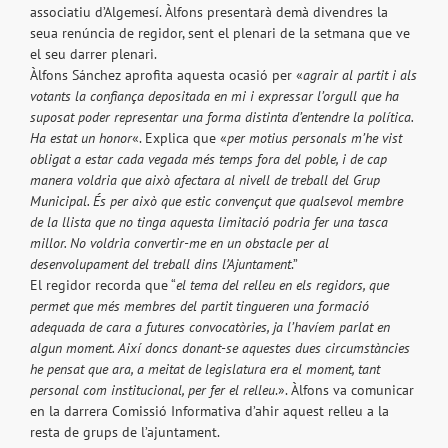
associatiu d’Algemesí. Àlfons presentarà demà divendres la
seua renúncia de regidor, sent el plenari de la setmana que ve
el seu darrer plenari.
Àlfons Sánchez aprofita aquesta ocasió per «
agrair al partit i als
votants la confiança depositada en mi i expressar l’orgull que ha
suposat poder representar una forma distinta d’entendre la política.
Ha estat un honor
«. Explica que «
per motius personals m’he vist
obligat a estar cada vegada més temps fora del poble, i de cap
manera voldria que això afectara al nivell de treball del Grup
Municipal. És per això que estic convençut que qualsevol membre
de la llista que no tinga aquesta limitació podria fer una tasca
millor. No voldria convertir-me en un obstacle per al
desenvolupament del treball dins l’Ajuntament
.”
El regidor recorda que “
el tema del relleu en els regidors, que
permet que més membres del partit tingueren una formació
adequada de cara a futures convocatòries, ja l’havíem parlat en
algun moment. Així doncs donant-se aquestes dues circumstàncies
he pensat que ara, a meitat de legislatura era el moment, tant
personal com institucional, per fer el relleu
.». Àlfons va comunicar
en la darrera Comissió Informativa d’ahir aquest relleu a la
resta de grups de l’ajuntament.