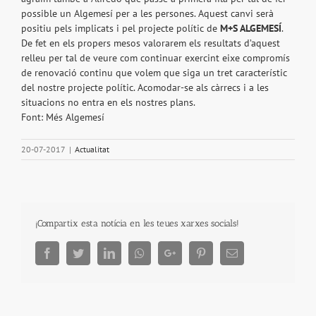
possible un Algemesí per a les persones. Aquest canvi serà
positiu pels implicats i pel projecte polític de
M+S ALGEMESÍ
.
De fet en els propers mesos valorarem els resultats d’aquest
relleu per tal de veure com continuar exercint eixe compromís
de renovació continu que volem que siga un tret característic
del nostre projecte polític. Acomodar-se als càrrecs i a les
situacions no entra en els nostres plans.
Font: Més Algemesí
20-07-2017
|
Actualitat
¡Compartix esta notícia en les teues xarxes socials!
Facebook
Twitter
LinkedIn
Whatsapp
Google+
Pinterest
Email