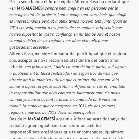
Per la seua banda el futur regidor Alfredo Rosa ha declarat que
«
en
M+S ALGEMESÍ
sempre hem cregut en les persones per la
heterogeneïtat del projecte. Com a equip som conscients que ningú
es imprescindible però al mateix temps ho som tots junts. Quan en
2015 em vaig quedar a les portes de ser regidor, vaig sentir que
havíeu dipositat la vostra confiança en mi també. Ara el nostre
company deixa de ser regidor i em dóna eixe relleu que
gustosament accepte.
»
Alfredo Rosa, membre fundador del partit igual que el regidor
q’ix, accepta la nova responsabilitat dintre del partit amb
il·lusió: «
en primer lloc, i parle en nom de tot el partit, vull agrair-
li públicament la tasca realitzada, i en segon lloc dir-vos que
afronte amb la mateixa il·lusió que el primer dia que em vaig
sumar a aquest projecte, substituir a Àlfons en el càrrec, amb tota
la responsabilitat que això comporta. Juntament amb els meus
companys duré endavant la tasca encomanada amb valentia i
treball, la mateixa que començaren en 2011 els dos primers
regidors i que des de 2015 desenvolupen quatre
«.
Des de M
M+S ALGEMESÍ
agraïm a Àlfons aquests dos anys de
treball i agraïm igualment que continue amb les
responsabilitats orgàniques que té encomanades. Igualment
agraïm també a Alfredo que passe a primera fila per tal de fer