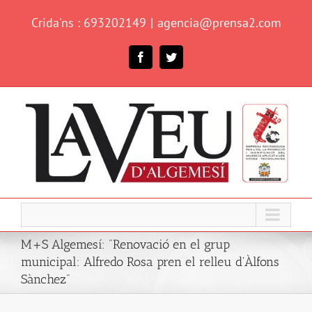
Skip
Crida'ns : 693202149
|
agencia@prensa2.com
to
content
Facebook
Twitter
M+S Algemesí: "Renovació en el grup
municipal: Alfredo Rosa pren el relleu d'Àlfons
Sànchez"