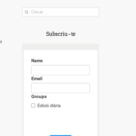
Search
for:
Subscriu-te
at