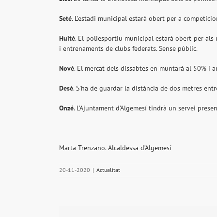
Seté
. L’estadi municipal estarà obert per a competici
Huité
. El poliesportiu municipal estarà obert per al
i entrenaments de clubs federats. Sense públic.
Nové
. El mercat dels dissabtes en muntarà al 50% i
Desé
. S’ha de guardar la distància de dos metres entre
Onzé
. L’Ajuntament d’Algemesí tindrà un servei prese
Marta Trenzano. Alcaldessa d’Algemesí
20-11-2020
|
Actualitat