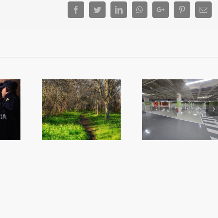
Facebook
Twitter
LinkedIn
Whatsapp
Google+
Pinterest
Ema
més Algemes
iplica la
Reobri l’aparcament
L’alcalde convo
ó en zones
del Mercat
ple per a que n
rdes
l’oposició