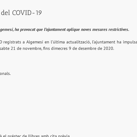
a del COVID-19
lgemesí, ha provocat que l’ajuntament aplique noves mesures restrictives.
registrats a Algemesí en l’última actualització, l’ajuntament ha impuls
sabte 21 de novembre, fins dimecres 9 de desembre de 2020.
ionals.
à el préstec de llibres amb cita prèvia.