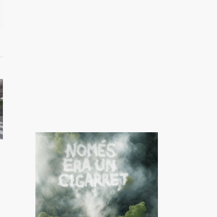
il
í:
ca un
o vaja