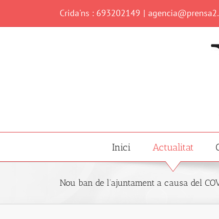
Skip
Crida'ns : 693202149
|
agencia@prensa2
to
content
Inici
Actualitat
Nou ban de l’ajuntament a causa del CO