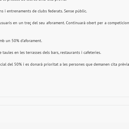
ons i entrenaments de clubs federats. Sense públic.
s usuaris en un treç del seu aforament. Continuarà obert per a competicio
 amb un 50% d’aforament.
 taules en les terrasses dels bars, restaurants i cafeteries.
ncial del 50% i es donarà prioritat a les persones que demanen cita prèvia