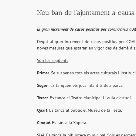
Nou ban de l’ajuntament a caus
El gran increment de casos positius per coronavirus a A
Degut al gran increment de casos positius per COVID 
noves mesures que estaran en vigor des de demà dis
Són les següents
:
Primer
. Se suspenen tots els actes culturals i instituc
Segon
. Es tanquen els jocs infantils dels parcs.
Tercer
. Es tanca el Teatre Municipal i l’aula d’estudi.
Quart
. Es tanca al públic el Museu de la Festa.
Cinqué
. Es tanca la Xopera.
Sisé
. Es tanca la biblioteca municipal. Sols es permetr