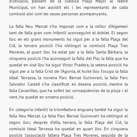
d’ubicació, passant de la clàssica Plaça Major al Teatre
Municipal, on han assistit els i les representants de cada
comissió així com les seues persones acompanyants.
La falla Nou Mercat s’ha imposat com a la millor d’Algemesí
tant de falla gran com infantil aconseguint el doblet. El segon
lloc en els grans monuments ha sigut per a la falla Plaça del
Cid, la tercera posició l’ha obtingut la comissió Plaça Tres
Moreres, el quart lloc ha estat per a la falla Santa Bàrbara, la
cinquena posició l’ha aconseguit la falla del Pla; la falla que ha
quedat en sisé lloc ha sigut Víctor Pradera, la setena posició ha
sigut per a la falla Crist de l’Agonia, el huité lloc l’ocupa la falla
Ideal Terrassa, la novena Parc Bernat Guinovart, la falla Parc
Salvador Castell s’ha classificat en desena posició, mentre la
falla Cavanilles, que ha sofert les conseqüències de la pluja i el
vent, ha quedat en onzena posició.
En categoria infantil la triomfadora enguany també ha sigut la
falla Nou Mercat. La falla Parc Bernat Guinovart ha obtingut el
segon lloc; després d’ella, tercera, la falla Plaça del Cid, la
comissió Ideal Terrassa ha quedat en quart lloc. En cinquena
posició l’associació fallera Plaça Tres Moreres, seguida de la