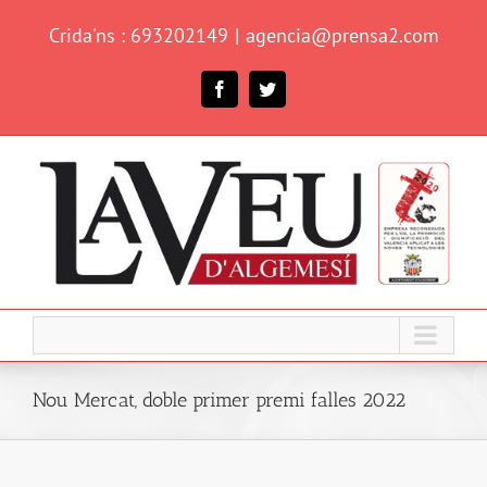
Skip
Crida'ns : 693202149
|
agencia@prensa2.com
to
content
Facebook
Twitter
Nou Mercat, doble primer premi falles 2022