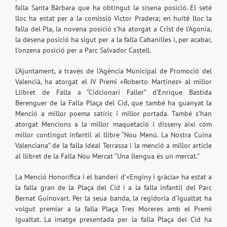
falla Santa Bàrbara que ha obtingut la sisena posició. El seté
lloc ha estat per a la comissió Víctor Pradera; en huité lloc la
falla del Pla, la novena posició s’ha atorgat a Crist de l’Agonia,
la desena posició ha sigut per a la falla Cabanilles i, per acabar,
l’onzena posició per a Parc Salvador Castell.
L’Ajuntament, a través de l’Agència Municipal de Promoció del
Valencià, ha atorgat el IV Premi «Roberto Martínez» al millor
Llibret de Falla a “Cidcionari Faller” d’Enrique Bastida
Berenguer de la Falla Plaça del Cid, que també ha guanyat la
Menció a millor poema satíric i millor portada. També s’han
atorgat Mencions a la millor maquetació i disseny així com
millor contingut infantil al llibre “Nou Menú. La Nostra Cuina
Valenciana” de la falla Ideal Terrassa i la menció a millor article
al llibret de la Falla Nou Mercat “Una llengua és un mercat.”
La Menció Honorífica i el banderí d’«Enginy i gràcia» ha estat a
la falla gran de la Plaça del Cid i a la falla infantil del Parc
Bernat Guinovart. Per la seua banda, la regidoria d’Igualtat ha
volgut premiar a la falla Plaça Tres Moreres amb el Premi
Igualtat. La imatge presentada per la falla Plaça del Cid ha