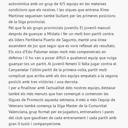
autonòmica amb un grup de 4/5 equips en les mateixes
condicions que els nostres. I les xiques que entrena Ximo
Martínez segueixen també lluitant per les primeres posicions
de la lliga provincial.
Pel que fa als grups provincials juvenils. El juvenil masculí
després de guanyar a Mislata i fer un molt bon partit contra
els líders Fertiberia Puerto de Sagunto, manté una línea
ascendent de joc que segur que es vorà reflexat als resultats.
Els xics d’Edu Palomar estan molt més compenetrats en
defensa i li ho van a posar difícil a qualsevol equip que vuiga
guanyar-los un partit. Al juvenil femení li falta jugar contra el
Canyamelar l’últim partit de la primera volta, partit molt
complicat que arriba amb els dos equips empatats a la segona
posició amb tres victòries i una derrota.
I per a finalitzar amb l’actualitat dels nostres equips, destacar
també els més menuts que han començat o comencen les
lligues de Promoció aquesta setmana. A més a més l’equip de
Veterans també comença la lliga Master de la Comunitat
Valenciana, grup format per ex-jugadors, entrenadors i pares
del club que gaudixen de cada entrenament i cada partit amb
gran il·lusió i companyerisme.