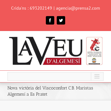
Skip
Crida'ns : 693202149
|
agencia@prensa2.com
to
content
Facebook
Twitter
Nova victòria del Viscoconfort C.B. Maristas
Algemesí a Es Pratet