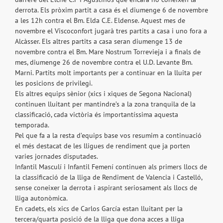
derrota. Els pròxim partit a casa és el diumenge 6 de novembre
a les 12h contra el Bm. Elda C.E. Eldense. Aquest mes de
novembre el Viscoconfort jugarà tres partits a casa i uno fora a
Alcàsser. Els altres partits a casa seran diumenge 13 de
novembre contra el Bm. Mare Nostrum Torrevieja i a finals de
mes, diumenge 26 de novembre contra el U.D. Levante Bm.
Marni. Partits molt importants per a continuar en la lluita per
les posicions de privilegi.
Els altres equips sènior (xics i xiques de Segona Nacional)
continuen lluitant per mantindre’s a la zona tranquila de la
classificació, cada victòria és importantíssima aquesta
temporada.
Pel que fa a la resta d’equips base vos resumim a continuació
el més destacat de les lligues de rendiment que ja porten
varies jornades disputades.
Infantil Masculí i Infantil Femení continuen als primers llocs de
la classificació de la lliga de Rendiment de Valencia i Castelló,
sense coneixer la derrota i aspirant seriosament als llocs de
lliga autonòmica.
En cadets, els xics de Carlos García estan lluitant per la
tercera/quarta posició de la lliga que dona acces a lliga