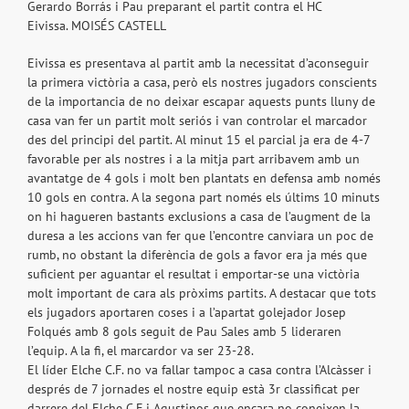
Gerardo Borrás i Pau preparant el partit contra el HC
Eivissa. MOISÉS CASTELL
Eivissa es presentava al partit amb la necessitat d’aconseguir
la primera victòria a casa, però els nostres jugadors conscients
de la importancia de no deixar escapar aquests punts lluny de
casa van fer un partit molt seriós i van controlar el marcador
des del principi del partit. Al minut 15 el parcial ja era de 4-7
favorable per als nostres i a la mitja part arribavem amb un
avantatge de 4 gols i molt ben plantats en defensa amb només
10 gols en contra. A la segona part només els últims 10 minuts
on hi hagueren bastants exclusions a casa de l’augment de la
duresa a les accions van fer que l’encontre canviara un poc de
rumb, no obstant la diferència de gols a favor era ja més que
suficient per aguantar el resultat i emportar-se una victòria
molt important de cara als pròxims partits. A destacar que tots
els jugadors aportaren coses i a l’apartat golejador Josep
Folqués amb 8 gols seguit de Pau Sales amb 5 lideraren
l’equip. A la fi, el marcardor va ser 23-28.
El líder Elche C.F. no va fallar tampoc a casa contra l’Alcàsser i
després de 7 jornades el nostre equip està 3r classificat per
darrere del Elche C.F i Agustinos que encara no coneixen la