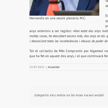
r
d
E
Hernandis en una sessió plenària. M.C.
q
p
anys anteriors a ser regidor:
«han estat dos anys molt
moltes coses, he descobert encara més, dos anys en els
i denunciant totes les incoherències i abusos de poder de 
Tot el col·lectiu de Més Compromís per Algemesí no
que ha fet en aquest dos anys, i el que continuarà f
23-07-2021
|
Actualitat
¡Compartix esta notícia en les teues xarxes socials!