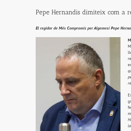
Pepe Hernandis dimiteix com a 
El regidor de Més Compromís per Algemesí Pepe Hernandi
M
M
l
r
e
q
p
r
E
g
f
m
H
l