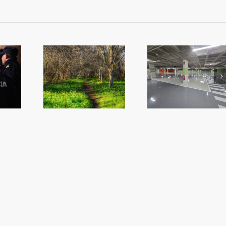
més Algemes
iplica la
Reobri l’aparcament
L’alcalde convo
ó en zones
del Mercat
ple per a que n
rdes
l’oposició