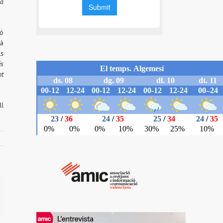
ua
nó
rà
ls
és
nt
ll
il