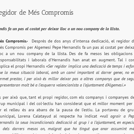
regidor de Més Compromís
s fa un pas al costat per deixar lloc a un nou company de la llista.
és Compromís.-
Després de dos anys d’intensa dedicació, el regidor 
és Compromís per Algemesí Pepe Hernandis fa un pas al costat per deix
loc a un nou company de la llista. Des de fa mesos les obligacions
esponsabilitats i laborals d’Hernandis han anat en augment. Tal i c
xplica el propi Hernandis
«Ser regidor implica una dedicació de temps i esfo
ue la meua situació laboral, amb un canvi important al darrer gener, no 
ermet prestar, i per això és millor deixar pas a altres companys que de seg
epresentaran molt bé a l’esquerra valencianista a l’ajuntament d’Algemesí.»
s per això que, tant el propi regidor, com els companys i companyes d
rup municipal i del col·lectiu han considerat que el millor moment per
er el relleu és ara abans de la pausa de l’estiu. La portaveu de gr
unicipal, Lorena Calatayud al respecte ha indicat
«vull agrair a Pe
ernandis la seua incondicionals dedicació al grup i a l’ajuntament, en especi
a dels darrers mesos on, malgrat que ha tingut que anar assumint m