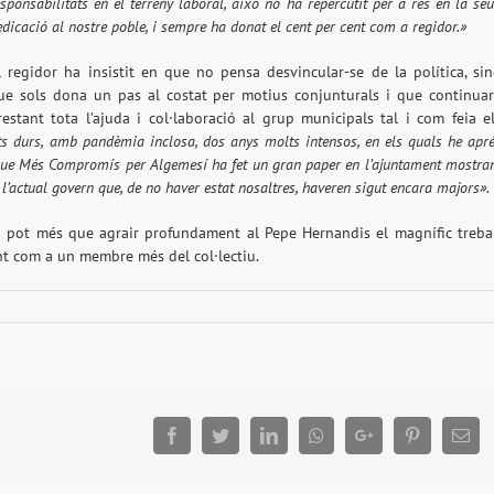
esponsabilitats en el terreny laboral, això no ha repercutit per a res en la se
edicació al nostre poble, i sempre ha donat el cent per cent com a regidor.»
l regidor ha insistit en que no pensa desvincular-se de la política, si
ue sols dona un pas al costat per motius conjunturals i que continua
restant tota l’ajuda i col·laboració al grup municipals tal i com feia e
s durs, amb pandèmia inclosa, dos anys molts intensos, en els quals he apr
 que Més Compromís per Algemesí ha fet un gran paper en l’ajuntament mostra
l’actual govern que, de no haver estat nosaltres, haveren sigut encara majors».
 pot més que agrair profundament al Pepe Hernandis el magnífic treba
ent com a un membre més del col·lectiu.
Facebook
Twitter
LinkedIn
Whatsapp
Google+
Pinterest
Ema