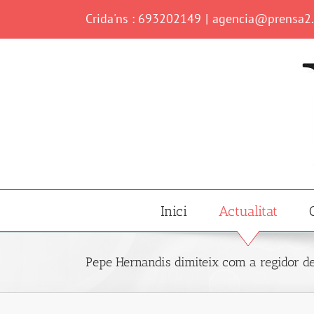
Skip
Crida'ns : 693202149
|
agencia@prensa2
to
content
Inici
Actualitat
Pepe Hernandis dimiteix com a regidor 