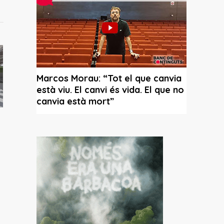
í:
ca un
o vaja