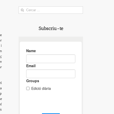
Search
for:
Subscriu-te
de
ar
 i
om
rç
em
ur
el
 a
up
pe
al
és