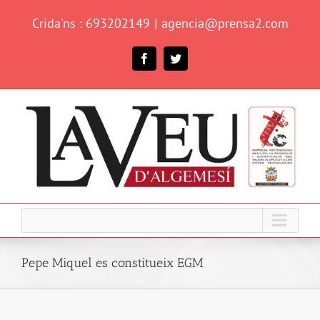
Skip
Crida'ns : 693202149
|
agencia@prensa2.com
to
content
Facebook
Twitter
Pepe Miquel es constitueix EGM