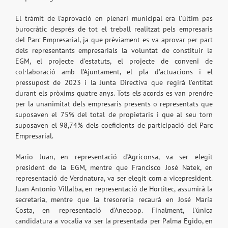
El tràmit de l’aprovació en plenari municipal era l’últim pas
burocràtic després de tot el treball realitzat pels empresaris
del Parc Empresarial, ja que prèviament es va aprovar per part
dels representants empresarials la voluntat de constituir la
EGM, el projecte d’estatuts, el projecte de conveni de
col·laboració amb l’Ajuntament, el pla d’actuacions i el
pressupost de 2023 i la Junta Directiva que regirà l’entitat
durant els pròxims quatre anys. Tots els acords es van prendre
per la unanimitat dels empresaris presents o representats que
suposaven el 75% del total de propietaris i que al seu torn
suposaven el 98,74% dels coeficients de participació del Parc
Empresarial.
Mario Juan, en representació d’Agriconsa, va ser elegit
president de la EGM, mentre que Francisco José Natek, en
representació de Verdnatura, va ser elegit com a vicepresident.
Juan Antonio Villalba, en representació de Hortitec, assumirà la
secretaria, mentre que la tresoreria recaurà en José María
Costa, en representació d’Anecoop. Finalment, l’única
candidatura a vocalia va ser la presentada per Palma Egido, en