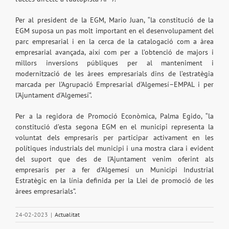
Per al president de la EGM, Mario Juan, “la constitució de la
EGM suposa un pas molt important en el desenvolupament del
parc empresarial i en la cerca de la catalogació com a àrea
empresarial avançada, així com per a l’obtenció de majors i
millors inversions públiques per al manteniment i
modernització de les àrees empresarials dins de l’estratègia
marcada per l’Agrupació Empresarial d’Algemesí–EMPAL i per
l’Ajuntament d’Algemesí”.
Per a la regidora de Promoció Econòmica, Palma Egido, “la
constitució d’esta segona EGM en el municipi representa la
voluntat dels empresaris per participar activament en les
polítiques industrials del municipi i una mostra clara i evident
del suport que des de l’Ajuntament venim oferint als
empresaris per a fer d’Algemesí un Municipi Industrial
Estratègic en la línia definida per la Llei de promoció de les
àrees empresarials”.
24-02-2023
|
Actualitat