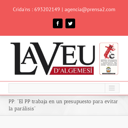
Skip
Crida'ns : 693202149
|
agencia@prensa2.com
to
content
Facebook
Twitter
PP: "El PP trabaja en un presupuesto para evitar
la parálisis"