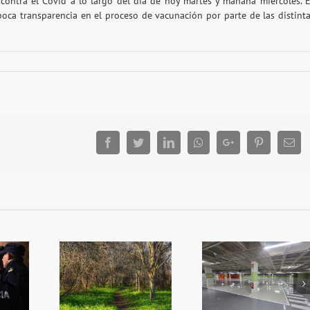
a contra el Covid a lo largo del día de hoy martes y mañana miércoles. 
poca transparencia en el proceso de vacunación por parte de las distint
Facebook
Twitter
LinkedIn
Whatsapp
Google+
Pinterest
Ema
més Algemes
iplica la
Reobri l’aparcament
L’alcalde convo
ó en zones
del Mercat
ple per a que n