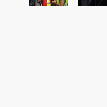
majors
presumpte homicida
ve