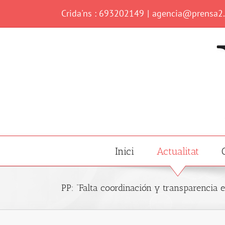
Skip
Crida'ns : 693202149
|
agencia@prensa2
to
content
Inici
Actualitat
PP: “Falta coordinación y transparencia 