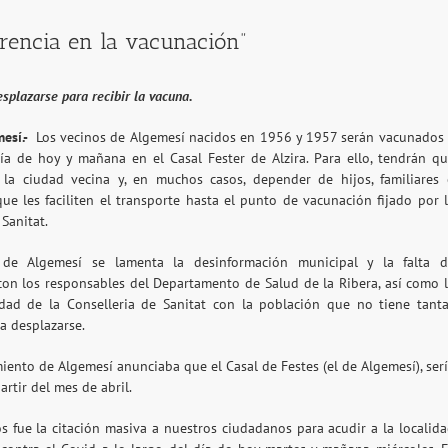
arencia en la vacunación”
splazarse para recibir la vacuna.
mesí.-
Los vecinos de Algemesí nacidos en 1956 y 1957 serán vacunados
día de hoy y mañana en el Casal Fester de Alzira. Para ello, tendrán q
 la ciudad vecina y, en muchos casos, depender de hijos, familiares
que les faciliten el transporte hasta el punto de vacunación fijado por 
 Sanitat.
de Algemesí se lamenta la desinformación municipal y la falta d
con los responsables del Departamento de Salud de la Ribera, así como 
idad de la Conselleria de Sanitat con la población que no tiene tant
ra desplazarse.
iento de Algemesí anunciaba que el Casal de Festes (el de Algemesí), ser
rtir del mes de abril.
s fue la citación masiva a nuestros ciudadanos para acudir a la localid