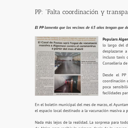
PP: “Falta coordinación y transp
El PP lamenta que los vecinos de 65 años tengan que de
Populars Alge
lo largo del 
desplazarse a
incluso taxis 
Conselleria de
Desde el PP 
coordinación 
poca sensibil
facilidades pa
En el boletín municipal del mes de marzo, el Ayuntam
el espacio local destinado a la vacunación masiva a pa
Nada más lejos de la realidad. La sorpresa para todo