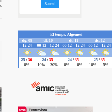
Es
as
il
í:
ca un
o vaja