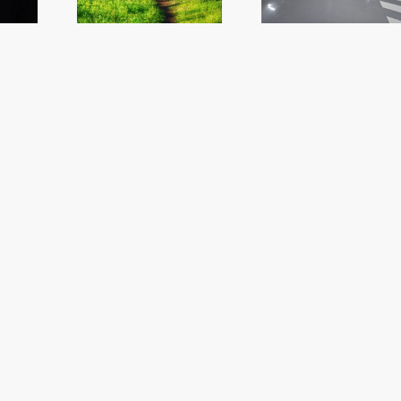
rdes
l’oposició