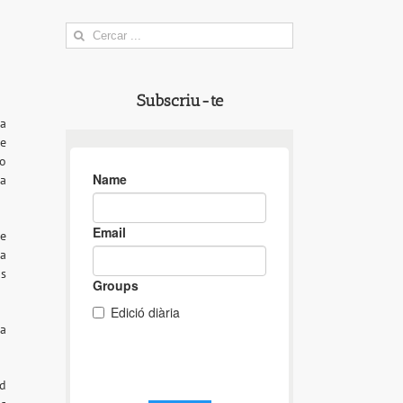
Search
for:
Subscriu-te
 a
ue
 o
la
e
la
as
ía
ad