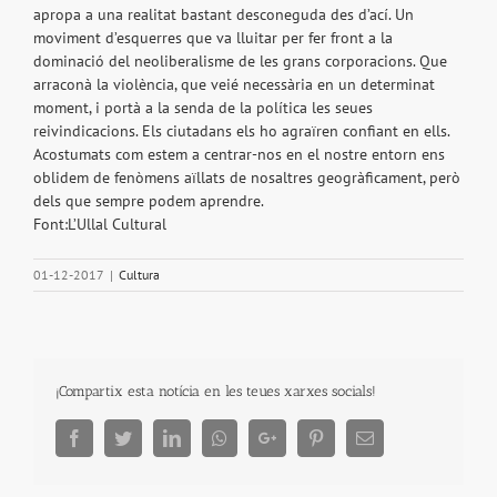
apropa a una realitat bastant desconeguda des d’ací. Un
moviment d’esquerres que va lluitar per fer front a la
dominació del neoliberalisme de les grans corporacions. Que
arraconà la violència, que veié necessària en un determinat
moment, i portà a la senda de la política les seues
reivindicacions. Els ciutadans els ho agraïren confiant en ells.
Acostumats com estem a centrar-nos en el nostre entorn ens
oblidem de fenòmens aïllats de nosaltres geogràficament, però
dels que sempre podem aprendre.
Font:L’Ullal Cultural
01-12-2017
|
Cultura
¡Compartix esta notícia en les teues xarxes socials!
Facebook
Twitter
LinkedIn
Whatsapp
Google+
Pinterest
Email