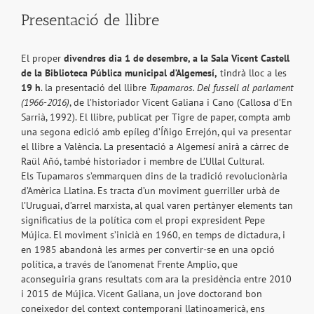
Presentació de llibre
El proper
divendres dia 1 de desembre, a la Sala Vicent Castell
de la Biblioteca Pública municipal d’Algemesí,
tindrà lloc a les
19 h
. la presentació del llibre
Tupamaros. Del fussell al parlament
(1966-2016)
, de l’historiador Vicent Galiana i Cano (Callosa d’En
Sarrià, 1992). El llibre, publicat per Tigre de paper, compta amb
una segona edició amb epíleg d’Íñigo Errejón, qui va presentar
el llibre a València. La presentació a Algemesí anirà a càrrec de
Raül Añó, també historiador i membre de L’Ullal Cultural.
Els Tupamaros s’emmarquen dins de la tradició revolucionària
d’Amèrica Llatina. Es tracta d’un moviment guerriller urbà de
l’Uruguai, d’arrel marxista, al qual varen pertànyer elements tan
significatius de la política com el propi expresident Pepe
Mújica. El moviment s’inicià en 1960, en temps de dictadura, i
en 1985 abandonà les armes per convertir-se en una opció
política, a través de l’anomenat Frente Amplio, que
aconseguiria grans resultats com ara la presidència entre 2010
i 2015 de Mújica. Vicent Galiana, un jove doctorand bon
coneixedor del context contemporani llatinoamericà, ens