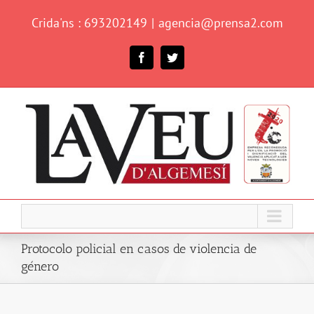
Skip
Crida'ns : 693202149
|
agencia@prensa2.com
to
content
Facebook
Twitter
Protocolo policial en casos de violencia de
género