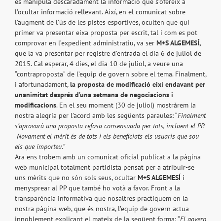
es manipula descaradament la informació que s’ofereix a
l’ocultar informació rellevant. Així, en el comunicat sobre
l’augment de l’ús de les pistes esportives, oculten que qui
primer va presentar eixa proposta per escrit, tal i com es pot
comprovar en l’expedient administratiu, va ser
M+S ALGEMESÍ,
que la va presentar per registre d’entrada el dia 6 de juliol de
2015. Cal esperar, 4 dies, el dia 10 de juliol, a veure una
“contraproposta” de l’equip de govern sobre el tema. Finalment,
i afortunadament,
la proposta de modificació eixí endavant per
unanimitat després d’una setmana de negociacions i
modificacions
. En el seu moment (
30 de juliol
) mostràrem la
nostra alegria per l’acord amb les següents paraules: “
Finalment
s’aprovarà una proposta refosa consensuada per tots, incloent el PP.
Novament el mèrit és de tots i els beneficiats els usuaris que sou
els que importeu.
”
Ara ens trobem amb un comunicat oficial publicat a la pàgina
web municipal totalment partidista pensat per a atribuir-se
uns mèrits que no són sols seus, ocultar
M+S ALGEMESÍ
i
menysprear al PP que també ho votà a favor. Front a la
transparència informativa que nosaltres practiquem en la
nostra pàgina web, que és nostra, l’equip de govern actua
innoblement explicant el mateix de la següent forma: “
El govern