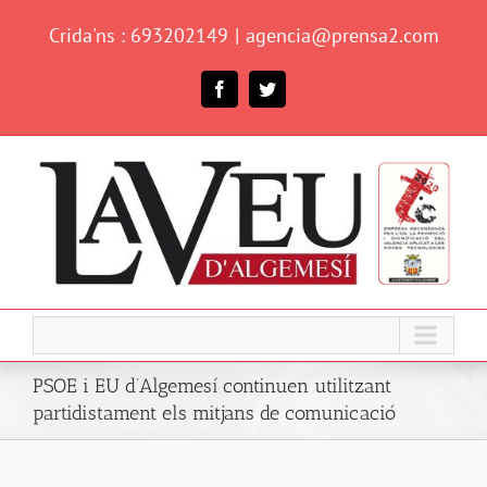
Skip
Crida'ns : 693202149
|
agencia@prensa2.com
to
content
Facebook
Twitter
PSOE i EU d’Algemesí continuen utilitzant
partidistament els mitjans de comunicació