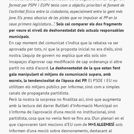
format per PSPV i EUPV tenia com a objectiu prioritari el foment de
l’activitat física entre la ciutadania, especialment entre la gent més
jove. Els preus abusius de les pistes que va impulsar el PP en la
seua primera legislatura…”.
Sols cal comparar els dos fragments
per veure el nivell de deshonestedat dels actuals responsables
municipals
.
En cap moment del comunicat s’indica que la rebaixa va ser
aprovada per tots, ni que la proposta inicial no era d’ells, sinó
nostra. L’equip de govern no explica que ells sols són
incapaços d’aprovar cap modificació de cap ordenança si altre
partit no està d’acord.
La deshonestedat de la que estan fent
gala manipulant el mitjans de comunicació supera, amb
escreix, la tendenciositat de l’època del PP.
El PSOE i EU no
utilitzen els mitjans públics per informar, sinó com a simples
canals de propaganda partidista.
Però la nostra la sorpresa no finalitza ací, sinó que augmenta
amb la lectura del darrer Butlletí d’Informació Municipal on
s’informa de l’aprovació d’una moció no institucional, sinó
partidista, cosa que no venia fent-se fins ara. D’un plenari en el
que s’aprovaren tant mocions d’EU com de
M+S ALGEMESÍ
sols
informen d’una moció sobre desnonaments, destacant al