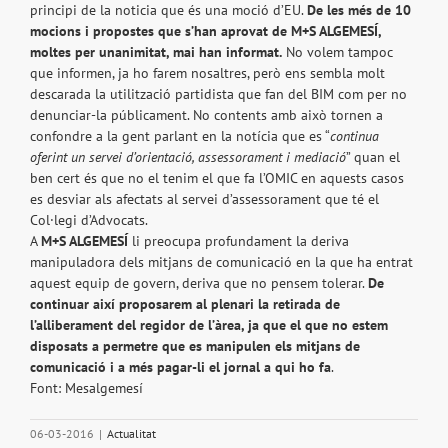
principi de la noticia que és una moció d’EU.
De les més de 10
mocions i propostes que s’han aprovat de
M+S ALGEMESÍ,
moltes per unanimitat, mai han informat.
No volem tampoc
que informen, ja ho farem nosaltres, però ens sembla molt
descarada la utilització partidista que fan del BIM com per no
denunciar-la públicament. No contents amb això tornen a
confondre a la gent parlant en la notícia que es “
continua
oferint un servei d’orientació, assessorament i mediació
” quan el
ben cert és que no el tenim el que fa l’OMIC en aquests casos
es desviar als afectats al servei d’assessorament que té el
Col·legi d’Advocats.
A
M+S ALGEMESÍ
li preocupa profundament la deriva
manipuladora dels mitjans de comunicació en la que ha entrat
aquest equip de govern, deriva que no pensem tolerar.
De
continuar així proposarem al plenari la retirada de
l’alliberament del regidor de l’àrea, ja que el que no estem
disposats a permetre que es manipulen els mitjans de
comunicació i a més pagar-li el jornal a qui ho fa
.
Font: Mesalgemesí
06-03-2016
|
Actualitat