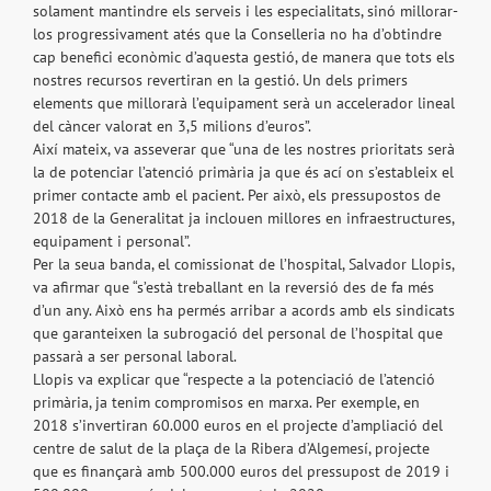
solament mantindre els serveis i les especialitats, sinó millorar-
los progressivament atés que la Conselleria no ha d’obtindre
cap benefici econòmic d’aquesta gestió, de manera que tots els
nostres recursos revertiran en la gestió. Un dels primers
elements que millorarà l’equipament serà un accelerador lineal
del càncer valorat en 3,5 milions d’euros”.
Així mateix, va asseverar que “una de les nostres prioritats serà
la de potenciar l’atenció primària ja que és ací on s’estableix el
primer contacte amb el pacient. Per això, els pressupostos de
2018 de la Generalitat ja inclouen millores en infraestructures,
equipament i personal”.
Per la seua banda, el comissionat de l’hospital, Salvador Llopis,
va afirmar que “s’està treballant en la reversió des de fa més
d’un any. Això ens ha permés arribar a acords amb els sindicats
que garanteixen la subrogació del personal de l’hospital que
passarà a ser personal laboral.
Llopis va explicar que “respecte a la potenciació de l’atenció
primària, ja tenim compromisos en marxa. Per exemple, en
2018 s’invertiran 60.000 euros en el projecte d’ampliació del
centre de salut de la plaça de la Ribera d’Algemesí, projecte
que es finançarà amb 500.000 euros del pressupost de 2019 i