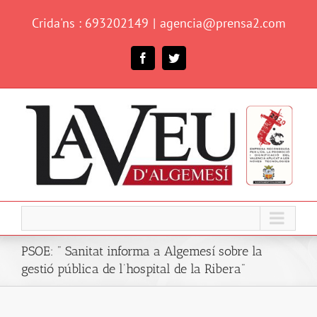
Skip
Crida'ns : 693202149
|
agencia@prensa2.com
to
content
Facebook
Twitter
PSOE: " Sanitat informa a Algemesí sobre la
gestió pública de l’hospital de la Ribera"