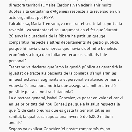
directora territorial, Maite Cardona, van aclarir ahir molts
dubtes a la ciutadania d’Algemesí respecte a la reversió en un
acte organitzat pel PSPV.
L’alcaldessa, Marta Trenzano, va mostrar el seu total suport a la
reversió i va sustentar el seu argument en el fet que “durant
20 anys la ciutadania de la Ribera ha patit un greuge
comparatiu respecte a altres departaments de gestió pública,
perquè hi havia una empresa que havia d’obtindre beneficis
econòmics a força de retallar en recursos sanitaris i de
personal”.
Trenzano va declarar que “amb la gestió pública es garantirà la
igualtat de tracte als pacients de la comarca, s’ampliaran les
infraestructures i augmentarà el personal en atenció primària.
Aquesta és una bona notícia que assegura la millor atenció
possible per a la nostra ciutadania”.
La directora general, Isabel González, va posar en valor el canvi
en les prioritats del nou Consell pel que a la salut respecta ja
que “1 de cada 3 euros que es gasta la Generalitat és en
sanitat, la qual cosa suposa una inversió de 6.000 milions
anuals”.
Segons va explicar González “el nostre compromís és, no