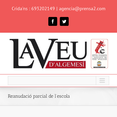
Skip
Crida'ns : 693202149
|
agencia@prensa2.com
to
content
Facebook
Twitter
Reanudació parcial de l’escola