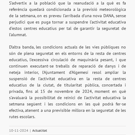
S’advertix a la població que la reanudació a la què es fa
referència quedarà condicionada a la previsió meteorològica
de la setmana, on es preveu l’arribada d’una nova DANA, sense
perjudici que es puga tornar a suspendre l’activitat educativa
d’estos centres educatius per tal de garantir la seguretat de
l’alumnat.
D’altra banda, les condicions actuals de les vies públiques no
són de plena seguretat en els entorns de la resta de centres
educatius, l’excessiva circulació de maquinària pesant, i que
continuen executant-se treballs de reparació de danys i de
neteja interior, l’Ajuntament d’Algemesí resol ampliar la
suspensió de l’activitat educativa en la resta de centres
educatius de la ciutat, de titularitat pública, concertada i
privada, fins al 15 de novembre de 2024, moment en què
s’avaluarà la possibilitat de reinici de l’activitat educativa la
setmana següent i les condicions en les què podrà fer-se
efectiva, atenent a una previsible millora en la seguretat de les
rutes escolars.
10-11-2024
|
Actualitat