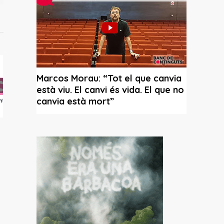
plica
dels