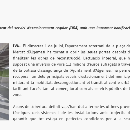
nt del servici d’estacionament regulat (ORA) amb una important bonificac
LVA.-
El dimecres 1 de juliol, l’aparcament soterrani de la plaça d
Mercat d’Algemesí ha tornat a obrir les seues portes després 
finalitzar les obres de reconstrucció. L’actuació integral, que 
suposat una inversió de vora 1,2 milions d’euros sufragats a trav
de la pòlissa d’assegurança de l’Ajuntament d’Algemesí, ha perm
recuperar un dels principals espais d’estacionament del municip
millorant la mobilitat, descongestionant el trànsit al centre urbà
facilitant l’accés tant al comerç local com als servicis públics de 
zona.
Abans de l’obertura definitiva, s’han dut a terme les últimes prov
tècniques dels sistemes i de les instal·lacions amb l’objectiu 
garantir que tot estiga en perfectes condicions per a la se