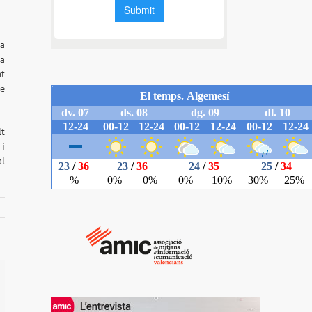
ha
va
at
de
lt
 i
al
il