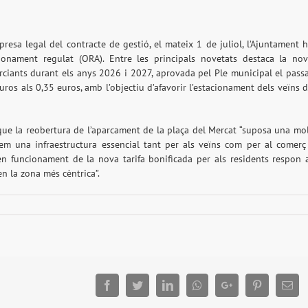
resa legal del contracte de gestió, el mateix 1 de juliol, l’Ajuntament 
ionament regulat (ORA). Entre les principals novetats destaca la no
erciants durant els anys 2026 i 2027, aprovada pel Ple municipal el pass
uros als 0,35 euros, amb l’objectiu d’afavorir l’estacionament dels veïns 
t que la reobertura de l’aparcament de la plaça del Mercat “suposa una mo
em una infraestructura essencial tant per als veïns com per al comerç
a en funcionament de la nova tarifa bonificada per als residents respon 
en la zona més cèntrica”.
Facebook
Twitter
LinkedIn
Whatsapp
Google+
Pinterest
Ema