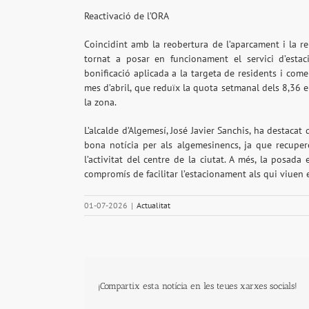
Reactivació de l’ORA
Coincidint amb la reobertura de l’aparcament i la rep
tornat a posar en funcionament el servici d’estac
bonificació aplicada a la targeta de residents i com
mes d’abril, que reduïx la quota setmanal dels 8,36 e
la zona.
L’alcalde d’Algemesí, José Javier Sanchis, ha destaca
bona notícia per als algemesinencs, ja que recuper
l’activitat del centre de la ciutat. A més, la posad
compromís de facilitar l’estacionament als qui viuen 
01-07-2026
|
Actualitat
¡Compartix esta notícia en les teues xarxes socials!