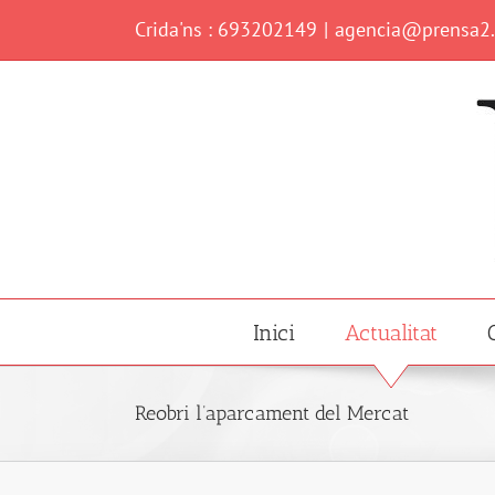
Skip
Crida'ns : 693202149
|
agencia@prensa2
to
content
Inici
Actualitat
Reobri l’aparcament del Mercat