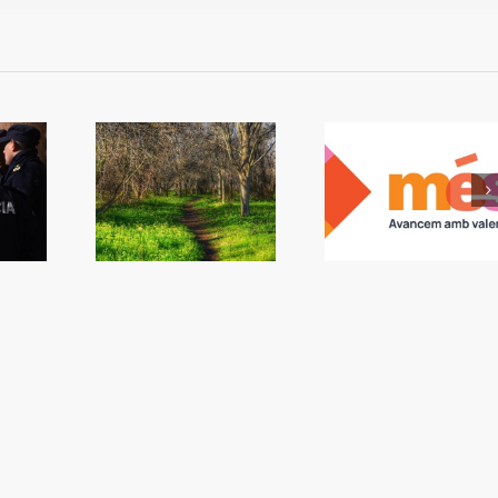
més Algemesí:
iplica la
L’Ajuntament du
L’alcalde convoca un
ó en zones
la retribució 
ple per a que no vaja
rdes
becaris
l’oposició