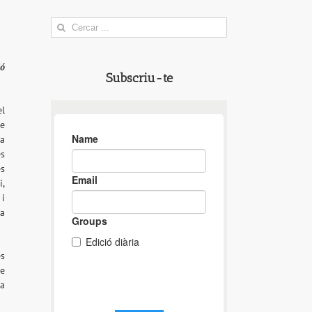
Search
for:
ió
Subscriu-te
el
de
ha
és
és
i,
 i
la
es
de
ua