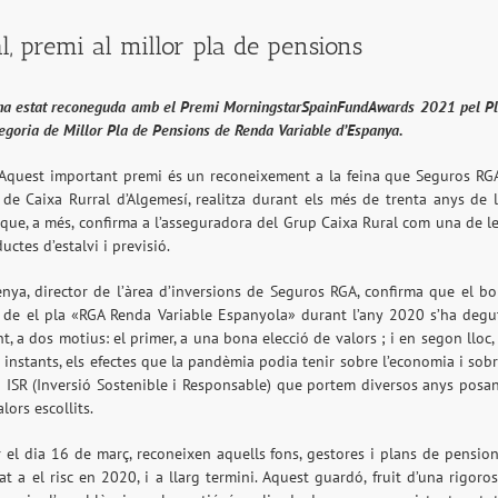
, premi al millor pla de pensions
 ha estat reconeguda amb el Premi MorningstarSpainFundAwards 2021 pel P
egoria de Millor Pla de Pensions de Renda Variable d’Espanya.
Aquest important premi és un reconeixement a la feina que Seguros RG
 de Caixa Rurral d’Algemesí, realitza durant els més de trenta anys de 
i que, a més, confirma a l’asseguradora del Grup Caixa Rural com una de l
uctes d’estalvi i previsió.
enya, director de l’àrea d’inversions de Seguros RGA, confirma que el b
de el pla «RGA Renda Variable Espanyola» durant l’any 2020 s’ha degu
 a dos motius: el primer, a una bona elecció de valors ; i en segon lloc,
instants, els efectes que la pandèmia podia tenir sobre l’economia i sob
ica ISR (Inversió Sostenible i Responsable) que portem diversos anys posa
lors escollits.
 el dia 16 de març, reconeixen aquells fons, gestores i plans de pensio
a el risc en 2020, i a llarg termini. Aquest guardó, fruit d’una rigoro