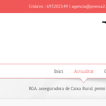
Skip
Crida'ns : 693202149
|
agencia@prensa2
to
content
Inici
Actualitat
RGA, asseguradora de Caixa Rural, premi 