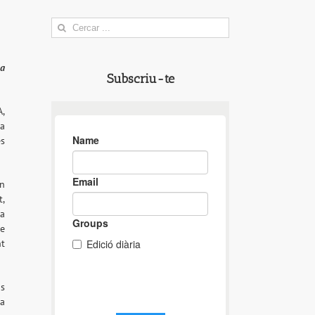
Search
for:
la
Subscriu-te
A,
la
es
on
t,
 a
re
nt
ns
sa