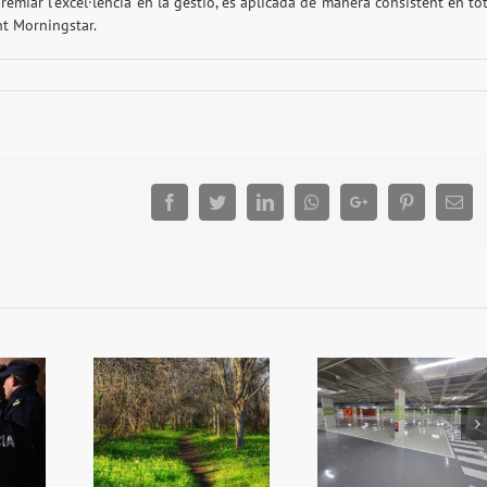
premiar l’excel·lència en la gestió, és aplicada de manera consistent en to
nt Morningstar.
Facebook
Twitter
LinkedIn
Whatsapp
Google+
Pinterest
Ema
més Algemes
iplica la
Reobri l’aparcament
L’alcalde convo
ó en zones
del Mercat
ple per a que n
rdes
l’oposició