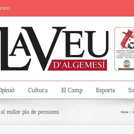
.com
Opinió
Cultura
El Camp
Esports
Sa
al millor pla de pensions
Home
/
A