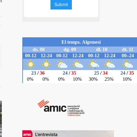
ts
il
í:
ca un
o vaja