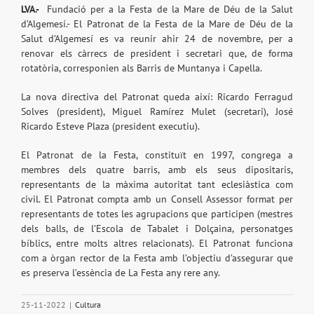
LVA.-
Fundació per a la Festa de la Mare de Déu de la Salut
d’Algemesí.- El Patronat de la Festa de la Mare de Déu de la
Salut d’Algemesí es va reunir ahir 24 de novembre, per a
renovar els càrrecs de president i secretari que, de forma
rotatòria, corresponien als Barris de Muntanya i Capella.
La nova directiva del Patronat queda així: Ricardo Ferragud
Solves (president), Miguel Ramírez Mulet (secretari), José
Ricardo Esteve Plaza (president executiu).
El Patronat de la Festa, constituït en 1997, congrega a
membres dels quatre barris, amb els seus dipositaris,
representants de la màxima autoritat tant eclesiàstica com
civil. El Patronat compta amb un Consell Assessor format per
representants de totes les agrupacions que participen (mestres
dels balls, de l’Escola de Tabalet i Dolçaina, personatges
bíblics, entre molts altres relacionats). El Patronat funciona
com a òrgan rector de la Festa amb l’objectiu d’assegurar que
es preserva l’essència de La Festa any rere any.
25-11-2022
|
Cultura