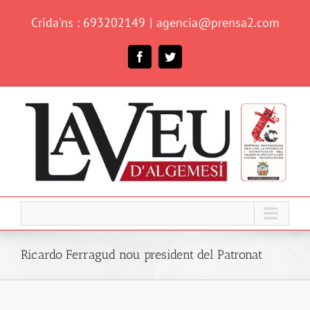
Skip
Crida'ns : 693202149
|
agencia@prensa2.com
to
content
Facebook
Twitter
Ricardo Ferragud nou president del Patronat