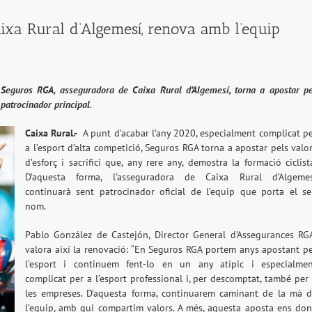
ixa Rural d’Algemesí, renova amb l’equip
, Seguros RGA, asseguradora de Caixa Rural d’Algemesí, torna a apostar p
 patrocinador principal
.
Caixa Rural.-
A punt d’acabar l’any 2020, especialment complicat p
a l’esport d’alta competició, Seguros RGA torna a apostar pels valo
d’esforç i sacrifici que, any rere any, demostra la formació ciclist
D’aquesta forma, l’asseguradora de Caixa Rural d’Algemes
continuarà sent patrocinador oficial de l’equip que porta el s
nom.
Pablo González de Castejón, Director General d’Assegurances RG
valora així la renovació: “En Seguros RGA portem anys apostant p
l’esport i continuem fent-lo en un any atípic i especialme
complicat per a l’esport professional i, per descomptat, també per
les empreses. D’aquesta forma, continuarem caminant de la mà 
l’equip, amb qui compartim valors. A més, aquesta aposta ens do