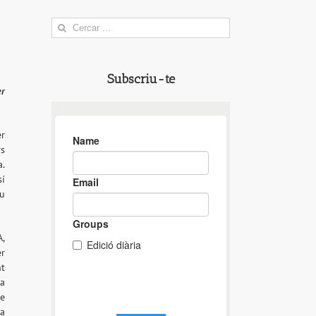
Search
for:
Subscriu-te
er
er
rs
a.
í
eu
A,
er
nt
 a
de
na