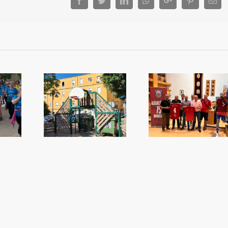
Facebook
Twitter
LinkedIn
Whatsapp
Google+
Pinterest
Ema
Txus Isabel re
m amb el
75 anys de l’Algemesí
amb el Club S
quet?
CF
Bàsquet