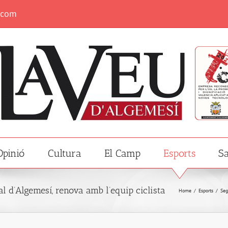
.com
Opinió
Cultura
El Camp
Esports
Sa
 d’Algemesí, renova amb l’equip ciclista
Home
/
Esports
/
Seg