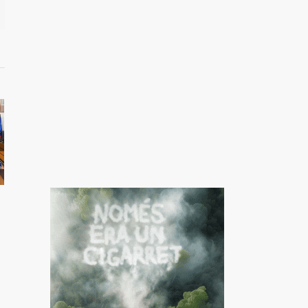
il
nova
oria