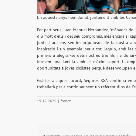
En aquests anys hem donat, juntament amb les Caixes 
Per part seua, Juan Manuel Hernández, *mánager de l
diu molt d’ells i del seu compromís, més encara si c
junts i ara ens sentim orgullosos de la nostra a
inspiració i un exemple per a tot l’equip, amb les s
primers a alegrar-se dels nostres triomfs i a donar
formem una família amb el màxim suport i compr
oportunitats a joves ciclistes perquè desenvolupen el
Gràcies a aquest acord, Seguros RGA continua enfor
treballarà per a continuar sent un referent dins de l’
19-12-2020
|
Esports