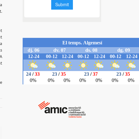
ra
t.
ot
ut
na
ls
GA
nt
ue