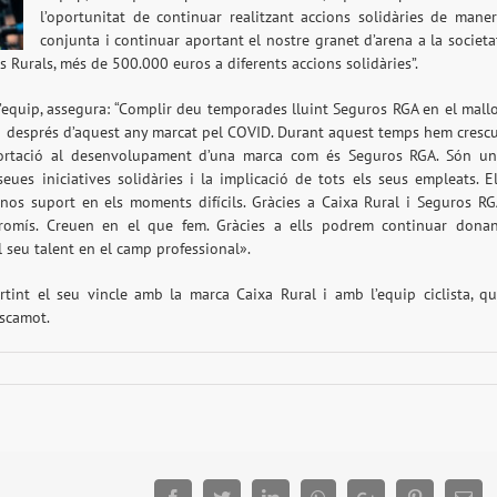
l’oportunitat de continuar realitzant accions solidàries de mane
conjunta i continuar aportant el nostre granet d’arena a la societa
Rurals, més de 500.000 euros a diferents accions solidàries”.
’equip, assegura: “Complir deu temporades lluint Seguros RGA en el mall
ap després d’aquest any marcat pel COVID. Durant aquest temps hem cresc
portació al desenvolupament d’una marca com és Seguros RGA. Són u
eues iniciatives solidàries i la implicació de tots els seus empleats. E
-nos suport en els moments difícils. Gràcies a Caixa Rural i Seguros R
omís. Creuen en el que fem. Gràcies a ells podrem continuar dona
 seu talent en el camp professional».
tint el seu vincle amb la marca Caixa Rural i amb l’equip ciclista, q
escamot.