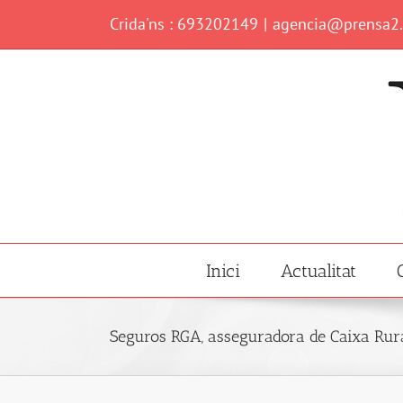
Skip
Crida'ns : 693202149
|
agencia@prensa2
to
content
Inici
Actualitat
Seguros RGA, asseguradora de Caixa Rural