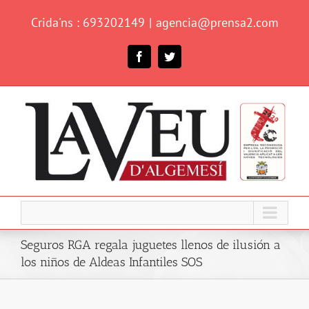
Skip
Crida'ns : 693202149
|
agencia@prensa2.com
to
content
Facebook
Twitter
Seguros RGA regala juguetes llenos de ilusión a
los niños de Aldeas Infantiles SOS