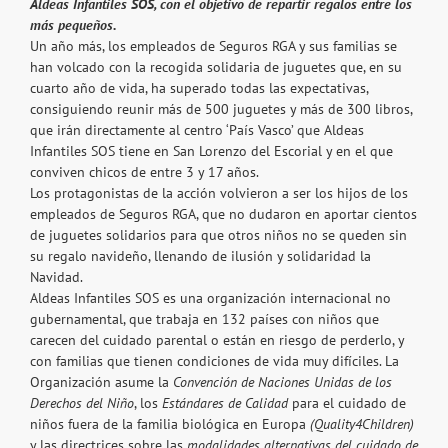
Aldeas Infantiles SOS, con el objetivo de repartir regalos entre los
más pequeños.
Un año más, los empleados de Seguros RGA y sus familias se
han volcado con la recogida solidaria de juguetes que, en su
cuarto año de vida, ha superado todas las expectativas,
consiguiendo reunir más de 500 juguetes y más de 300 libros,
que irán directamente al centro ‘País Vasco’ que Aldeas
Infantiles SOS tiene en San Lorenzo del Escorial y en el que
conviven chicos de entre 3 y 17 años.
Los protagonistas de la acción volvieron a ser los hijos de los
empleados de Seguros RGA, que no dudaron en aportar cientos
de juguetes solidarios para que otros niños no se queden sin
su regalo navideño, llenando de ilusión y solidaridad la
Navidad.
Aldeas Infantiles SOS es una organización internacional no
gubernamental, que trabaja en 132 países con niños que
carecen del cuidado parental o están en riesgo de perderlo, y
con familias que tienen condiciones de vida muy difíciles. La
Organización asume la
Convención de Naciones Unidas de los
Derechos del Niño
, los
Estándares de Calidad
para el cuidado de
niños fuera de la familia biológica en Europa
(Quality4Children)
y las directrices sobre las
modalidades alternativas del cuidado de