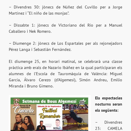
– Divendres 30: jònecs de Núñez del Cuvillo per a Jorge
Martínez i “El niño de las monjas”.
– Dissabte 1: jònecs de Victoriano del Río per a Manuel
Caballero i Nek Romero.
– Diumenge 2: jònecs de Los Espartales per als rejonejadors
Pérez Langa i Sebastián Fernández.
El diumenge 25, en horari matinal, se celebrarà una classe
pràctica amb erals de Nazario Ibáñez en la qual participaran els
alumnes de l’Escola de Tauromàquia de València: Miguel
García, Álvaro Cerezo (d’Algemesí), Simón Andreu, Emilio
Miranda i Bruno Gimeno.
Els espectacles
nocturns seran
els següents:
– Divendres
23: CAMELA