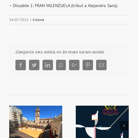
– Dissabte 1: FRAN VALENZUELA (tribut a Alejandro Sanz).
26-07-2022
|
Cultura
¡Compartix esta notícia en les teues xarxes socials!
Facebook
Twitter
LinkedIn
Whatsapp
Google+
Pinterest
Email
Festes de la Mare de
El Rabou tornarà a
a
Déu de la Salut
Algemesí