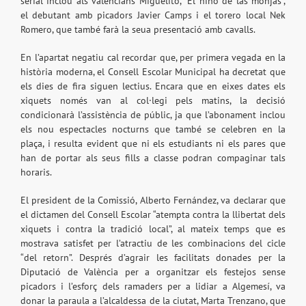
serial inclou als valencians Miguelito, “El niño de las monjas”,
el debutant amb picadors Javier Camps i el torero local Nek
Romero, que també farà la seua presentació amb cavalls.
En l’apartat negatiu cal recordar que, per primera vegada en la
història moderna, el Consell Escolar Municipal ha decretat que
els dies de fira siguen lectius. Encara que en eixes dates els
xiquets només van al col·legi pels matins, la decisió
condicionarà l’assistència de públic, ja que l’abonament inclou
els nou espectacles nocturns que també se celebren en la
plaça, i resulta evident que ni els estudiants ni els pares que
han de portar als seus fills a classe podran compaginar tals
horaris.
El president de la Comissió, Alberto Fernández, va declarar que
el dictamen del Consell Escolar “atempta contra la llibertat dels
xiquets i contra la tradició local”, al mateix temps que es
mostrava satisfet per l’atractiu de les combinacions del cicle
“del retorn”. Després d’agrair les facilitats donades per la
Diputació de València per a organitzar els festejos sense
picadors i l’esforç dels ramaders per a lidiar a Algemesí, va
donar la paraula a l’alcaldessa de la ciutat, Marta Trenzano, que