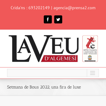
Skip
Crida'ns : 693202149
|
agencia@prensa2.com
to
content
Facebook
Twitter
Setmana de Bous 2022, una fira de luxe