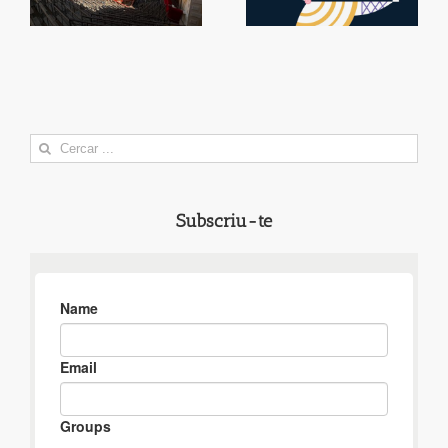
í
Search
for:
Subscriu-te