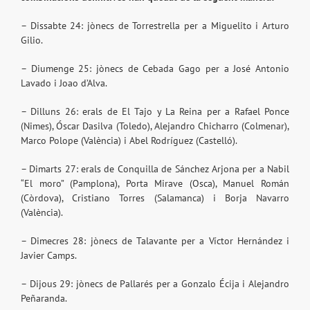
– Dissabte 24: jònecs de Torrestrella per a Miguelito i Arturo
Gilio.
– Diumenge 25: jònecs de Cebada Gago per a José Antonio
Lavado i Joao d’Alva.
– Dilluns 26: erals de El Tajo y La Reina per a Rafael Ponce
(Nimes), Óscar Dasilva (Toledo), Alejandro Chicharro (Colmenar),
Marco Polope (València) i Abel Rodríguez (Castelló).
– Dimarts 27: erals de Conquilla de Sánchez Arjona per a Nabil
“El moro” (Pamplona), Porta Mirave (Osca), Manuel Román
(Còrdova), Cristiano Torres (Salamanca) i Borja Navarro
(València).
– Dimecres 28: jònecs de Talavante per a Víctor Hernández i
Javier Camps.
– Dijous 29: jònecs de Pallarés per a Gonzalo Écija i Alejandro
Peñaranda.