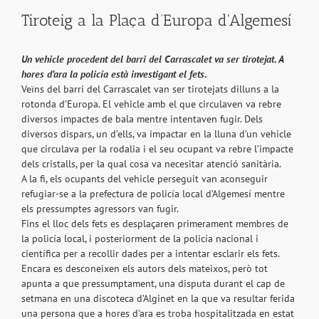
Tiroteig a la Plaça d’Europa d'Algemesí
Un vehicle procedent del barri del Carrascalet va ser tirotejat. A
hores d’ara la policía està investigant el fets.
Veïns del barri del Carrascalet van ser tirotejats dilluns a la
rotonda d’Europa. El vehicle amb el que circulaven va rebre
diversos impactes de bala mentre intentaven fugir. Dels
diversos dispars, un d’ells, va impactar en la lluna d’un vehicle
que circulava per la rodalia i el seu ocupant va rebre l’impacte
dels cristalls, per la qual cosa va necesitar atenció sanitària.
A la fi, els ocupants del vehicle perseguit van aconseguir
refugiar-se a la prefectura de policía local d’Algemesí mentre
els pressumptes agressors van fugir.
Fins el lloc dels fets es desplaçaren primerament membres de
la policía local, i posteriorment de la policía nacional i
científica per a recollir dades per a intentar esclarir els fets.
Encara es desconeixen els autors dels mateixos, però tot
apunta a que pressumptament, una disputa durant el cap de
setmana en una discoteca d’Alginet en la que va resultar ferida
una persona que a hores d’ara es troba hospitalitzada en estat