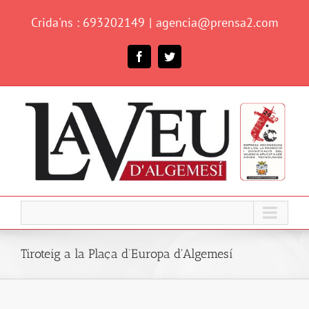
Skip
Crida'ns : 693202149
|
agencia@prensa2.com
to
content
Facebook
Twitter
Tiroteig a la Plaça d’Europa d'Algemesí