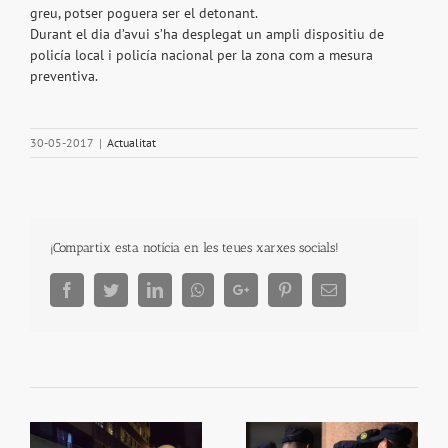
greu, potser poguera ser el detonant.
Durant el dia d’avui s’ha desplegat un ampli dispositiu de
policía local i policía nacional per la zona com a mesura
preventiva.
30-05-2017
|
Actualitat
¡Compartix esta notícia en les teues xarxes socials!
Facebook
Twitter
LinkedIn
Whatsapp
Google+
Pinterest
Email