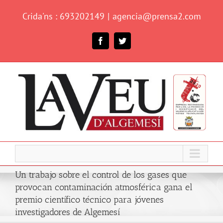
Skip
Crida'ns : 693202149
|
agencia@prensa2.com
to
content
Facebook
Twitter
Un trabajo sobre el control de los gases que
provocan contaminación atmosférica gana el
premio científico técnico para jóvenes
investigadores de Algemesí