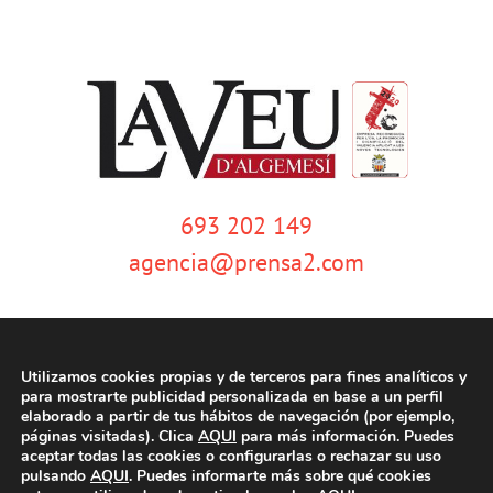
693 202 149
agencia@prensa2.com
Utilizamos cookies propias y de terceros para fines analíticos y
para mostrarte publicidad personalizada en base a un perfil
elaborado a partir de tus hábitos de navegación (por ejemplo,
páginas visitadas). Clica
AQUI
para más información. Puedes
© Copyright 2020 | La Veu d'Algemesí | Tots els drets reservats |
Aviso
aceptar todas las cookies o configurarlas o rechazar su uso
legal
|
Política de privacidad
|
Política de cookies
| Dissenyat per
pulsando
AQUI
. Puedes informarte más sobre qué cookies