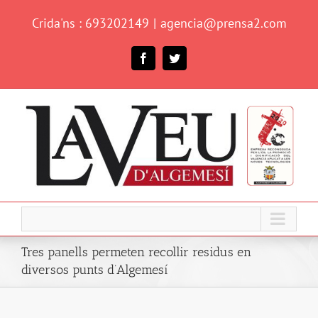
Skip
Crida'ns : 693202149
|
agencia@prensa2.com
to
content
Facebook
Twitter
Tres panells permeten recollir residus en
diversos punts d’Algemesí