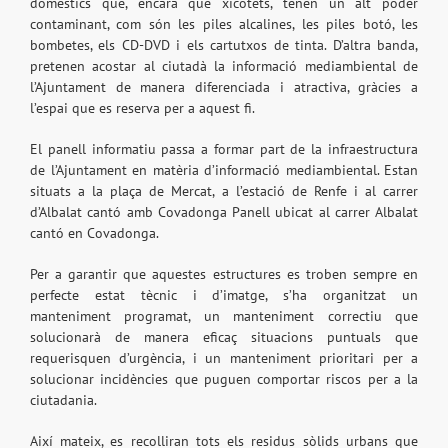
domèstics que, encara que xicotets, tenen un alt poder
contaminant, com són les piles alcalines, les piles botó, les
bombetes, els CD-DVD i els cartutxos de tinta. D’altra banda,
pretenen acostar al ciutadà la informació mediambiental de
l’Ajuntament de manera diferenciada i atractiva, gràcies a
l’espai que es reserva per a aquest fi.
El panell informatiu passa a formar part de la infraestructura
de l’Ajuntament en matèria d’informació mediambiental. Estan
situats a la plaça de Mercat, a l’estació de Renfe i al carrer
d’Albalat cantó amb Covadonga Panell ubicat al carrer Albalat
cantó en Covadonga.
Per a garantir que aquestes estructures es troben sempre en
perfecte estat tècnic i d’imatge, s’ha organitzat un
manteniment programat, un manteniment correctiu que
solucionarà de manera eficaç situacions puntuals que
requerisquen d’urgència, i un manteniment prioritari per a
solucionar incidències que puguen comportar riscos per a la
ciutadania.
Així mateix, es recolliran tots els residus sòlids urbans que