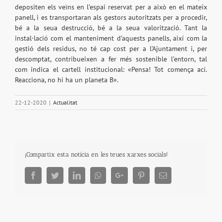
depositen els veïns en l’espai reservat per a això en el mateix
panell, i es transportaran als gestors autoritzats per a procedir,
bé a la seua destrucció, bé a la seua valorització. Tant la
instal·lació com el manteniment d’aquests panells, així com la
gestió dels residus, no té cap cost per a l’Ajuntament i, per
descomptat, contribueixen a fer més sostenible l’entorn, tal
com indica el cartell institucional: «Pensa! Tot comença ací.
Reacciona, no hi ha un planeta B».
22-12-2020
|
Actualitat
¡Compartix esta notícia en les teues xarxes socials!
Facebook
Twitter
LinkedIn
Whatsapp
Google+
Pinterest
Email