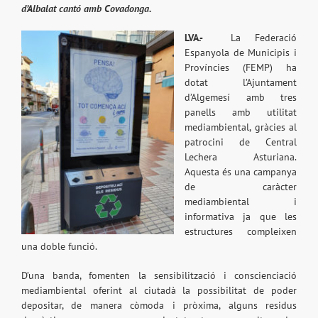
d’Albalat cantó amb Covadonga.
LVA.-
La Federació
Espanyola de Municipis i
Províncies (FEMP) ha
dotat l’Ajuntament
d’Algemesí amb tres
panells amb utilitat
mediambiental, gràcies al
patrocini de Central
Lechera Asturiana.
Aquesta és una campanya
de caràcter
mediambiental i
informativa ja que les
estructures compleixen
una doble funció.
D’una banda, fomenten la sensibilització i conscienciació
mediambiental oferint al ciutadà la possibilitat de poder
depositar, de manera còmoda i pròxima, alguns residus