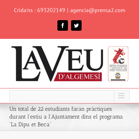
Skip
Crida'ns : 693202149
|
agencia@prensa2.com
to
content
Facebook
Twitter
Un total de 22 estudiants faran pràctiques
durant l’estiu a l’Ajuntament dins el programa
“La Dipu et Beca”