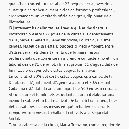
qual s’han concedit un total de 22 beques per a joves de la
ciutat que es troben cursant cicles de formació professional,
ensenyaments universitaris oficials de grau, diplomatura o
llicenciatura.
L’Ajuntament ha delimitat les àrees a què es destinarà la
incorporació d’estos 22 joves de la ciutat. Els departaments
d’ADL, Serveis Generals, Benestar Social, Educació, Turisme,
Rendes, Museu de la Festa, Biblioteca o Medi Ambient, entre
d’altres, seran els departaments que formaran estos
professionals que començaran a prendre contacte amb el món
laboral des de l’1 de juliol, i fins al pròxim 31 d’agost, data de
finalització del període d’estes beques formatives.
En concret, el 80% del cost d’estes beques és a càrrec de la
Diputació, i l’Ajuntament d’Algemesí aporta el 20% restant.
Cada una està dotada amb un import de 500 euros mensuals.
Al concloure el termini els estudiants hauran d’elaborar una
memòria sobre el treball realitzat .De la mateixa manera, i des
del passat any, els dos mesos en què treballen els becaris
computen com mesos treballats i cotitzats a la Seguretat
Social.
Tant l’alcaldessa de la ciutat, Marta Trenzano, com el regidor de