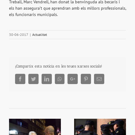
Treball, Marc Vendrell, han donat la benvinguda als becaris i
els han assegura’t que aprendran amb els millors professionals,
els funcionaris municipals.
30-06-2017
|
Actualitat
¡Compartix esta notícia en les teues xarxes socials!
Facebook
Twitter
LinkedIn
Whatsapp
Google+
Pinterest
Email