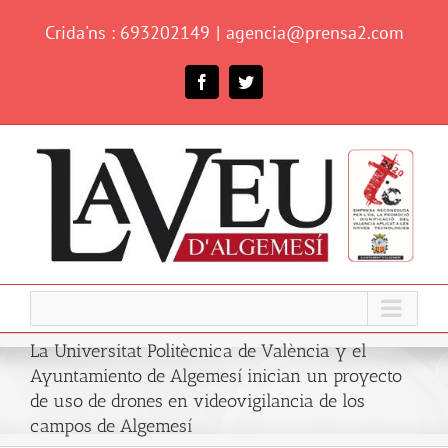
Skip
Crida'ns : 693202149
|
agencia@prensa2.com
to
content
Facebook
Twitter
La Universitat Politècnica de València y el
Ayuntamiento de Algemesí inician un proyecto
de uso de drones en videovigilancia de los
campos de Algemesí