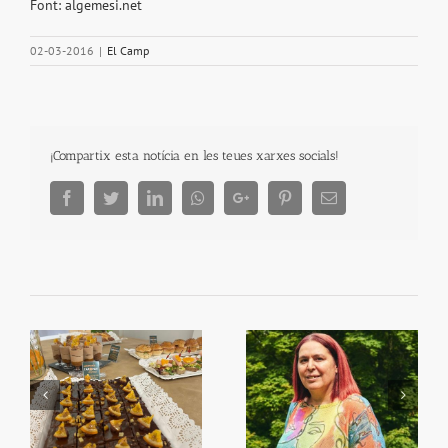
Font: algemesi.net
02-03-2016
|
El Camp
¡Compartix esta notícia en les teues xarxes socials!
Facebook
Twitter
LinkedIn
Whatsapp
Google+
Pinterest
Email
Begoña García Bernal
Primera Setmana de la
va visitar Algemesí
Taronja