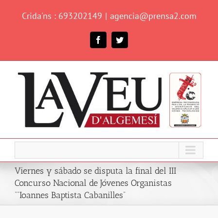
Skip
Crida'ns : 693202149
|
agencia@prensa2.com
to
content
Facebook
Twitter
Viernes y sábado se disputa la final del III
Concurso Nacional de Jóvenes Organistas
““Ioannes Baptista Cabanilles”