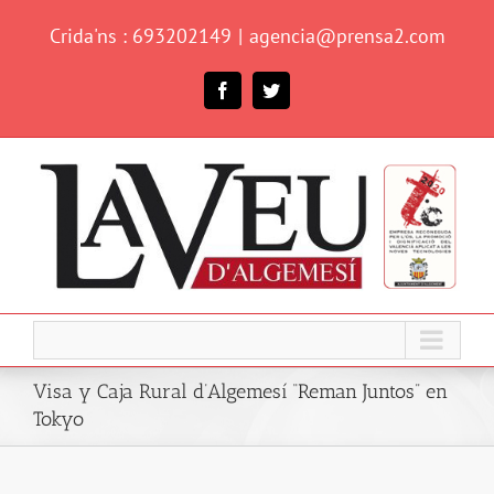
Skip
Crida'ns : 693202149
|
agencia@prensa2.com
to
content
Facebook
Twitter
Visa y Caja Rural d’Algemesí “Reman Juntos” en
Tokyo