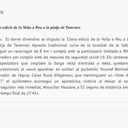
es
a edició de la Volta a Peu a la platja de Tavernes.
A.- El darrer divendres es disputà la 32ena edició de la Volta a Peu a 
atja de Tavernes. Aquesta tradicional cursa de la localitat de la Saf
ngué un recorregut de 8 km i comptà amb la participació limitada a 8
rredors per complir amb les mesures de seguretat covid-19. Els centena
espectadors que ompliem la llarga recta d’entrada a meta, quedar
pressionats al veure aparèixer en solitari al portentós Youssef Benhad
rredor de l’equip Caixa Rural d’Algemesí, que mantinguent un ritme 
57” el quilòmetre aconseguí un apoteòsica victòria al deixar al s
rseguidor més inmediat, Ahouchar Hassane, a 51 segons de distància a
 temps final de 23’45».