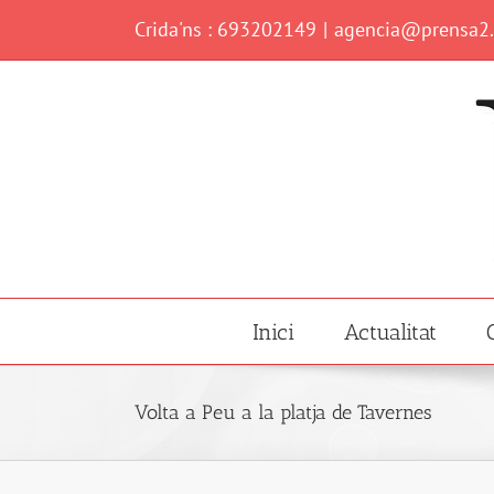
Skip
Crida'ns : 693202149
|
agencia@prensa2
to
content
Inici
Actualitat
Volta a Peu a la platja de Tavernes