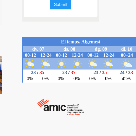
il
nova
oria