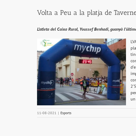
Volta a Peu a la platja de Tavern
L’atleta del Caixa Rural, Youssef Benhadi, guanyà l’últim
LV
pl
ti
co
d’
im
co
2’
pe
un
11-08-2021
|
Esports