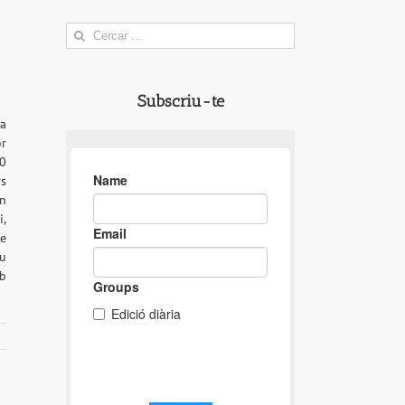
Search
for:
Subscriu-te
la
or
00
rs
en
i,
de
eu
mb