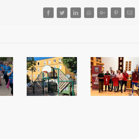
Facebook
Twitter
LinkedIn
Whatsapp
Google+
Pinterest
Ema
Txus Isabel re
m amb el
75 anys de l’Algemesí
amb el Club S
quet?
CF
Bàsquet