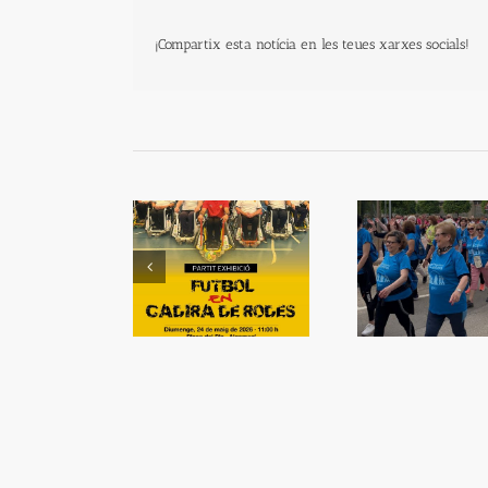
¡Compartix esta notícia en les teues xarxes socials!
tit d’exhibició de
Què fe
bol amb cadira de
La Ribera Camina
bàs
rodes