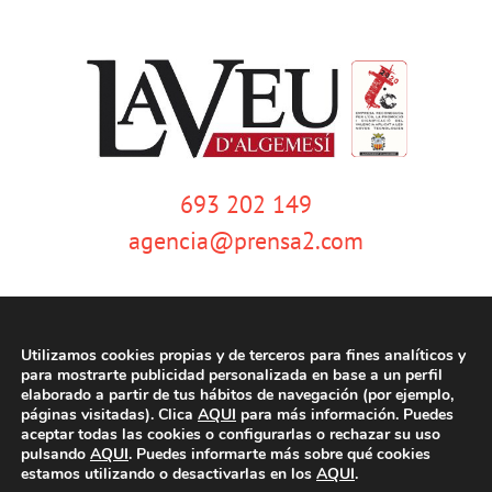
693 202 149
agencia@prensa2.com
Utilizamos cookies propias y de terceros para fines analíticos y
para mostrarte publicidad personalizada en base a un perfil
elaborado a partir de tus hábitos de navegación (por ejemplo,
páginas visitadas). Clica
AQUI
para más información. Puedes
© Copyright 2020 | La Veu d'Algemesí | Tots els drets reservats |
Aviso
aceptar todas las cookies o configurarlas o rechazar su uso
legal
|
Política de privacidad
|
Política de cookies
| Dissenyat per
pulsando
AQUI
. Puedes informarte más sobre qué cookies
tecniwebs
estamos utilizando o desactivarlas en los
AQUI
.