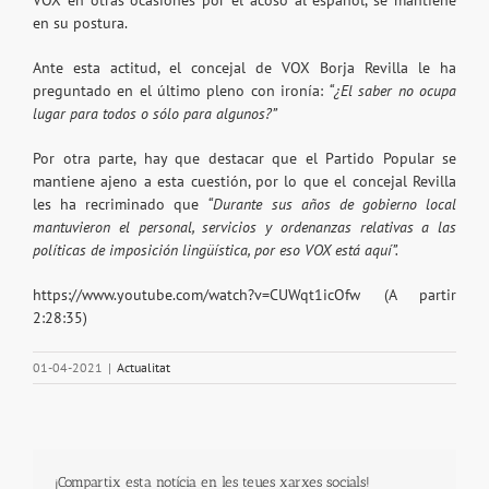
VOX en otras ocasiones por el acoso al español, se mantiene
en su postura.
Ante esta actitud, el concejal de VOX Borja Revilla le ha
preguntado en el último pleno con ironía:
“¿El saber no ocupa
lugar para todos o sólo para algunos?”
Por otra parte, hay que destacar que el Partido Popular se
mantiene ajeno a esta cuestión, por lo que el concejal Revilla
les ha recriminado que
“Durante sus años de gobierno local
mantuvieron el personal, servicios y ordenanzas relativas a las
políticas de imposición lingüística, por eso VOX está aquí”.
https://www.youtube.com/watch?v=CUWqt1icOfw
(A partir
2:28:35)
01-04-2021
|
Actualitat
¡Compartix esta notícia en les teues xarxes socials!