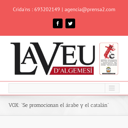
Skip
Crida'ns : 693202149
|
agencia@prensa2.com
to
content
Facebook
Twitter
VOX: “Se promocionan el árabe y el catalán”