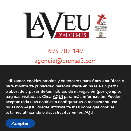
693 202 149
agencia@prensa2.com
Utilizamos cookies propias y de terceros para fines analíticos y
para mostrarte publicidad personalizada en base a un perfil
elaborado a partir de tus hábitos de navegación (por ejemplo,
páginas visitadas). Clica
AQUI
para más información. Puedes
aceptar todas las cookies o configurarlas o rechazar su uso
pulsando
AQUI
. Puedes informarte más sobre qué cookies
© Copyright 2020 | La Veu d'Algemesí | Tots els drets reservats |
Aviso
estamos utilizando o desactivarlas en los
AQUI
.
legal
|
Política de privacidad
|
Política de cookies
| Dissenyat per
tecniwebs
Aceptar