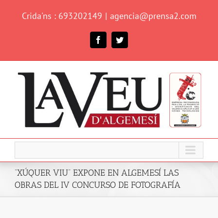
Skip
Crida'ns : 693202149
|
agencia@prensa2.com
to
content
Facebook
Twitter
“XÚQUER VIU” EXPONE EN ALGEMESÍ LAS
OBRAS DEL IV CONCURSO DE FOTOGRAFÍA