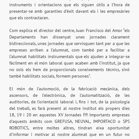
instruments i orientacions que els siguen útils a l’hora de
presentar-se amb garanties d’èxit davant els i les empresàries
que els contractaran.
Com explica el director del centre, Juan Francisco del Amor “els
Departaments han dissenyat unes jornades clarament
bidireccionals, unes jornades que servisquen tant per a que les
empreses arriben a l’alumnat, com també per a facilitar a
l’alumnat habilitats instrumentals que els ajuden a integrar-se
fàcilment en el món laboral quan acaben amb l’institut, ja que
no sols els hem de proporcionals coneixements tècnics, sinó
també habilitats socials, formem persones”.
El món de l’automoció, de la fabricació mecànica, dels
ascensors, de l’electrònica, de l’automatització, de les
auditories, de l’orientació laboral i, fins i tot, de la psicologia
del treball, es farà present al nostre institut els propers dies
18, 19 i 20 en aquestes XV Jornades FP. Importants empreses
d’aquests àmbits com GREFUSA, NEUVAL, IMPORTACO o SPS
ROBOTICS, entre moltes altres, tindran eixa oportunitat
d’informar i motivar al nostre alumnat que en un futur no