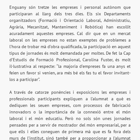
Enguany són tretze les empreses i personal autònom que
participaran al llarg dels tres dies. Els six Departaments
organitzadors (Formació i Orientació Laboral, Administratiu,
Agrària, Mecanitzat, Manteniment i Robòtica) han escollit
acuradament aquestes empreses. Cal dir que en un mercat
laboral on les empreses no estan exemptes de problemes a
l’hora de trobar mà d’obra qualificada, la participació en aquest
tipus de jornades és molt demandada per moltes. De fet la Cap
d’Estudis de Formació Professional, Carolina Fuster, és molt
il·lustrativa al respecte: “la majoria d’empreses fa una anys et
feien un favor si venien, ara més bé els fas tu el favor invitant-
los a participar”.
A través de catorze ponències i exposicions les empreses i
professionals participants expliquen a l’alumnat a què es
dediquen les seuen empreses, com processos de fabricació
innovadors o la importància de la connexió entre el món
laboral i el món educatiu. Però no sols són unes jornades
pensades per a servir de mostrador del món empresarial, per a
que ells i elles coneguen de primera mà que es fa fora dels
murs de l’institut, sinó també per a proporcionar a l’alumnat