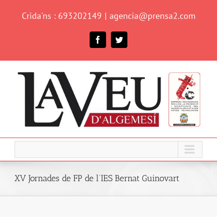
Skip
Crida'ns : 693202149
|
agencia@prensa2.com
to
content
Facebook
Twitter
XV Jornades de FP de l’IES Bernat Guinovart