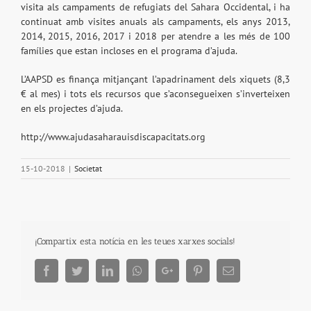
visita als campaments de refugiats del Sahara Occidental, i ha
continuat amb visites anuals als campaments, els anys 2013,
2014, 2015, 2016, 2017 i 2018 per atendre a les més de 100
famílies que estan incloses en el programa d’ajuda.
L’AAPSD es finança mitjançant l’apadrinament dels xiquets (8,3
€ al mes) i tots els recursos que s’aconsegueixen s’inverteixen
en els projectes d’ajuda.
http://www.ajudasaharauisdiscapacitats.org
15-10-2018
|
Societat
¡Compartix esta notícia en les teues xarxes socials!
Facebook
Twitter
LinkedIn
Whatsapp
Google+
Pinterest
Email