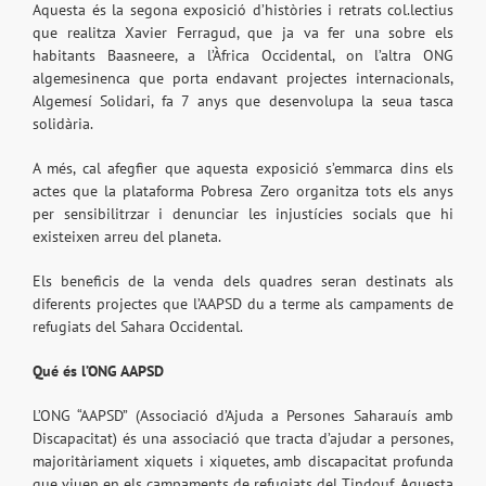
Aquesta és la segona exposició d’històries i retrats col.lectius
que realitza Xavier Ferragud, que ja va fer una sobre els
habitants Baasneere, a l’Àfrica Occidental, on l’altra ONG
algemesinenca que porta endavant projectes internacionals,
Algemesí Solidari, fa 7 anys que desenvolupa la seua tasca
solidària.
A més, cal afegfier que aquesta exposició s’emmarca dins els
actes que la plataforma Pobresa Zero organitza tots els anys
per sensibilitrzar i denunciar les injustícies socials que hi
existeixen arreu del planeta.
Els beneficis de la venda dels quadres seran destinats als
diferents projectes que l’AAPSD du a terme als campaments de
refugiats del Sahara Occidental.
Qu
é
é
s l
’
ONG AAPSD
L’ONG “AAPSD” (Associació d’Ajuda a Persones Saharauís amb
Discapacitat) és una associació que tracta d’ajudar a persones,
majoritàriament xiquets i xiquetes, amb discapacitat profunda
que viuen en els campaments de refugiats del Tindouf. Aquesta