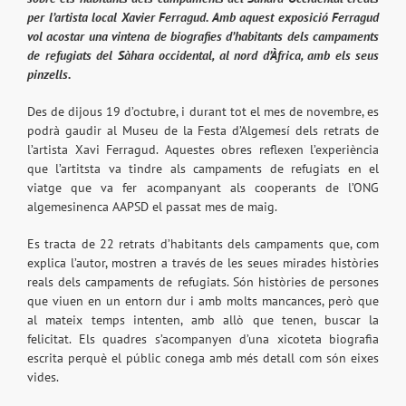
per l’artista local Xavier Ferragud. Amb aquest exposició Ferragud
vol acostar una vintena de biografies d’habitants dels campaments
de refugiats del Sàhara occidental, al nord d’Àfrica, amb els seus
pinzells.
Des de dijous 19 d’octubre, i durant tot el mes de novembre, es
podrà gaudir al Museu de la Festa d’Algemesí dels retrats de
l’artista Xavi Ferragud. Aquestes obres reflexen l’experiència
que l’artitsta va tindre als campaments de refugiats en el
viatge que va fer acompanyant als cooperants de l’ONG
algemesinenca AAPSD el passat mes de maig.
Es tracta de 22 retrats d’habitants dels campaments que, com
explica l’autor, mostren a través de les seues mirades històries
reals dels campaments de refugiats. Són històries de persones
que viuen en un entorn dur i amb molts mancances, però que
al mateix temps intenten, amb allò que tenen, buscar la
felicitat. Els quadres s’acompanyen d’una xicoteta biografia
escrita perquè el públic conega amb més detall com són eixes
vides.