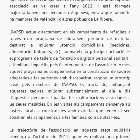
associació es va crear a l’any 2012, i està formada
majoritàriament per persones d’Algemesí, encara que també hi
ha membres de València i d’altres pobles de La Ribera.
L’AAPSD actua directament en els campaments de refugiats a
través d’un programa de lliurament periòdic de material
destinat a millorar l’atenció domiciliària (medicines,
alimentació, bolquers, etc). Tanmateix, la principal actuació és
el programa de tallers de formació dirigits a personal sanitari i
a familiars, impartits pels fisioterapeutes de l’associació
.
A més,
aquest programa es complementa en la construcció de cadires
adaptades a les persones amb discapacitat, segons un prototip
creat pels membres de l’AAPSD. Es tracta de, mitjançant
aquestes cadires, millorar substancialment el dia a dia
d’aquestes persones i pal.liar les malformacions associades a
les seues malalties. En les visites als campaments s’ensenya als
fusters locals a construir-les amb material que tenen al seu
abast en els campaments, i a les famílies, com utilitzar-les.
La trajectòria de l’associació en aquesta tasca solidària
començà a l’octubre de 2012, quan es realitzà una primera