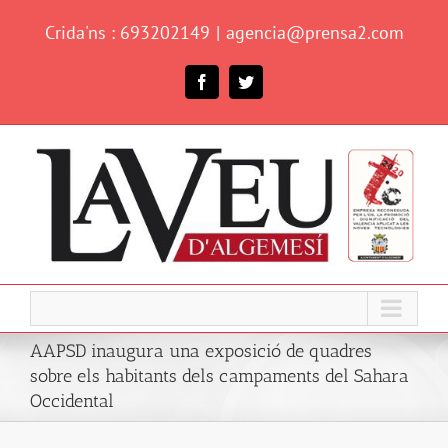
Skip
Crida'ns : 693202149
|
agencia@prensa2.com
to
content
Facebook
Twitter
AAPSD inaugura una exposició de quadres
sobre els habitants dels campaments del Sahara
Occidental