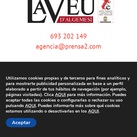
693 202 149
agencia@prensa2.com
Utilizamos cookies propias y de terceros para fines analíticos y
para mostrarte publicidad personalizada en base a un perfil
elaborado a partir de tus hábitos de navegación (por ejemplo,
páginas visitadas). Clica
AQUI
para más información. Puedes
© Copyright 2020 | La Veu d'Algemesí | Tots els drets reservats |
Aviso
aceptar todas las cookies o configurarlas o rechazar su uso
legal
|
Política de privacidad
|
Política de cookies
| Dissenyat per
pulsando
AQUI
. Puedes informarte más sobre qué cookies
tecniwebs
estamos utilizando o desactivarlas en los
AQUI
.
Aceptar
Facebook
Twitter