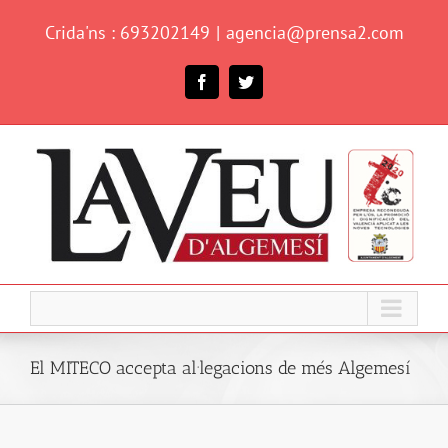
Skip
Crida'ns : 693202149
|
agencia@prensa2.com
to
content
Facebook
Twitter
El MITECO accepta al·legacions de més Algemesí