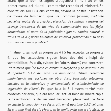
abans que arriben les aigües a Algemesí i fins i tot en els
primer trams del riu, tal i com també reconeix el ministeri. En
concret, els MITECO ens contesta, davant la nostra insistència
de zones de laminació, que “
se incorpora facilitar, mediante
pequeñas motas de protección, elevación de caminos y mejora del
drenaje transversal de las vías de comunicación, que los flujos
desbordados al norte de la población sigan su camino natural, a
través de la A-7, hacia L’Albufera de València, provocando a su paso
los menores daños posibles
”.
I finalment, les nostres propostes 4 i 5 les accepta. La proposta
4, que les actuacions siguen fetes des del principi de
sostenibilitat, és a dir, evitant les “obres dures”, ens contesten
literalment que “
S
e tiene en cuenta la alegación y se desarrolla en
el apartado 5.3.2 del plan. La ampliación deberá realizarse
minimizando las acciones de obra dura, buscando soluciones
basadas en la naturaleza y contemplando el establecimiento de
vegetación de ribera”
. Pel que fa a la 5, i estem també molt
contents per això, que era ampliar l’actual bosc de Ribera cap a
la desembocadura del riu Verd l’accepten plenament: “
Se tiene
en cuenta la alegación y se desarrolla en el apartado 5.3.2 del plan.
En el tramo final del río Magro, en la confluencia con el río Júcar, se