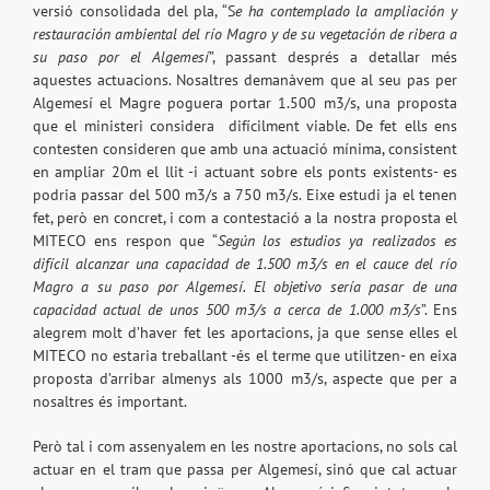
versió consolidada del pla, “S
e ha contemplado la ampliación y
restauración ambiental del río Magro y de su vegetación de ribera a
su paso por el Algemesí
”, passant després a detallar més
aquestes actuacions. Nosaltres demanàvem que al seu pas per
Algemesí el Magre poguera portar 1.500 m3/s, una proposta
que el ministeri considera
difícilment viable. De fet ells ens
contesten consideren que amb una actuació mínima, consistent
en ampliar 20m el llit -i actuant sobre els ponts existents- es
podria passar del 500 m3/s a 750 m3/s. Eixe estudi ja el tenen
fet, però en concret, i com a contestació a la nostra proposta el
MITECO ens respon que “
Según los estudios ya realizados es
difícil alcanzar una capacidad de 1.500 m3/s en el cauce del río
Magro a su paso por Algemesí. El objetivo sería pasar de una
capacidad actual de unos 500 m3/s a cerca de 1.000 m3/s
”. Ens
alegrem molt d’haver fet les aportacions, ja que sense elles el
MITECO no estaria treballant -és el terme que utilitzen- en eixa
proposta d’arribar almenys als 1000 m3/s, aspecte que per a
nosaltres és important.
Però tal i com assenyalem en les nostre aportacions, no sols cal
actuar en el tram que passa per Algemesí, sinó que cal actuar