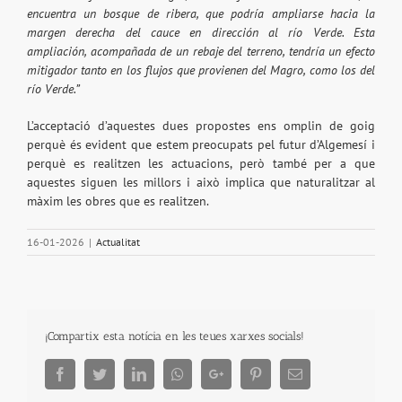
encuentra un bosque de ribera, que podría ampliarse hacia la
margen derecha del cauce en dirección al río Verde. Esta
ampliación, acompañada de un rebaje del terreno, tendría un efecto
mitigador tanto en los flujos que provienen del Magro, como los del
río Verde.”
L’acceptació d’aquestes dues propostes ens omplin de goig
perquè és evident que estem preocupats pel futur d’Algemesí i
perquè es realitzen les actuacions, però també per a que
aquestes siguen les millors i això implica que naturalitzar al
màxim les obres que es realitzen.
16-01-2026
|
Actualitat
¡Compartix esta notícia en les teues xarxes socials!
Facebook
Twitter
LinkedIn
Whatsapp
Google+
Pinterest
Email