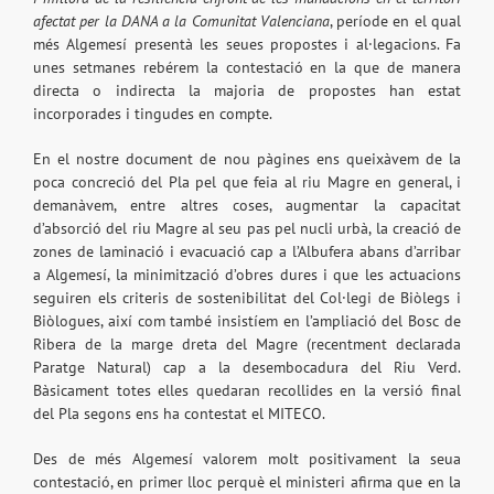
afectat per la DANA a la Comunitat Valenciana
, període en el qual
més Algemesí presentà les seues propostes i al·legacions. Fa
unes setmanes rebérem la contestació en la que de manera
directa o indirecta la majoria de propostes han estat
incorporades i tingudes en compte.
En el nostre document de nou pàgines ens queixàvem de la
poca concreció del Pla pel que feia al riu Magre en general, i
demanàvem, entre altres coses, augmentar la capacitat
d’absorció del riu Magre al seu pas pel nucli urbà, la creació de
zones de laminació i evacuació cap a l’Albufera abans d’arribar
a Algemesí, la minimització d’obres dures i que les actuacions
seguiren els criteris de sostenibilitat del Col·legi de Biòlegs i
Biòlogues, així com també insistíem en l’ampliació del Bosc de
Ribera de la marge dreta del Magre (recentment declarada
Paratge Natural) cap a la desembocadura del Riu Verd.
Bàsicament totes elles quedaran recollides en la versió final
del Pla segons ens ha contestat el MITECO.
Des de més Algemesí valorem molt positivament la seua
contestació, en primer lloc perquè el ministeri afirma que en la