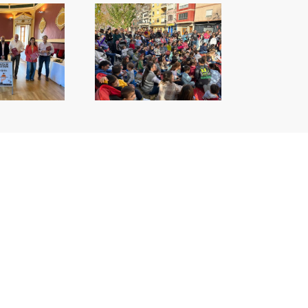
Espai Jove inicia les
seues activitats