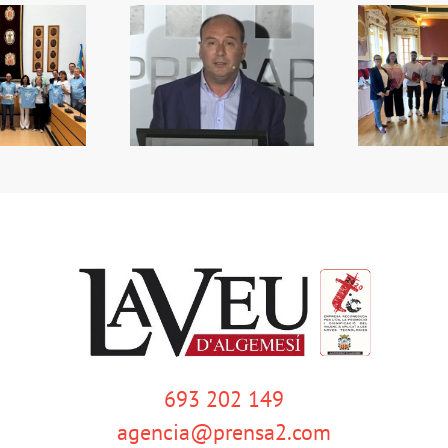
emoria de Andreu
Premis de la Ruta de la
L’
Alberola
Tapa
693 202 149
agencia@prensa2.com