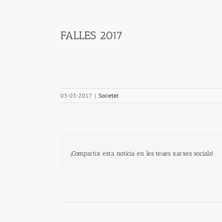
View
Larger
FALLES 2017
Image
03-03-2017
|
Societat
¡Compartix esta notícia en les teues xarxes socials!