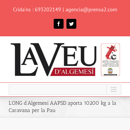
Skip
Crida'ns : 693202149
|
agencia@prensa2.com
to
content
Facebook
Twitter
L’ONG d’Algemesí AAPSD aporta 10200 kg a la
Caravana per la Pau