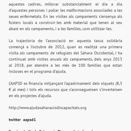
aquestes cadires, millorar substancialment el dia a dia
d’aquestes persones i paliar les malformacions associades a les
seues enfermetats. En les visites als campaments s’ensenya als
fusters locals a construir-les amb material que tenen al seu
abast en els campaments, i a les famílies, com utilitzar-les.
La trajectòria de l’associació en aquesta tasca solidària
començà a l’octubre de 2012, quan es realitzà una primera
visita als campaments de refugiats del Sahara Occidental, i ha
continuat amb visites anuals als campaments, dels anys 2013
al 2018, per atendre a les més de 100 famílies que estan
incloses en el programa d’ajuda.
L’AAPSD es financia mitjançant l’apadrinament dels xiquets (8,3
€ al mes) i tots els recursos que s’aconsegueixen s’inverteixen
en els projectes d’ajuda.
http://www.ajudasaharauisdiscapacitats.org
twitter
aapsd1