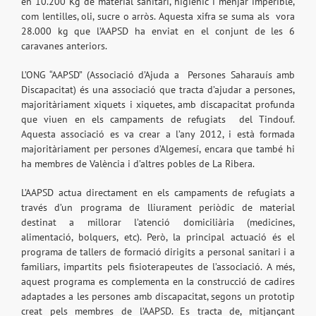
en 10.200 Kg de material sanitari, higiènic i menjar imperible,
com lentilles, oli, sucre o arròs. Aquesta xifra se suma als
vora
28.000 kg que l’AAPSD ha enviat en el conjunt de les 6
caravanes anteriors.
L’ONG “AAPSD” (Associació d’Ajuda a
Persones Saharauís amb
Discapacitat) és una associació que tracta d’ajudar a persones,
majoritàriament xiquets i xiquetes, amb discapacitat profunda
que viuen en els campaments de refugiats
del Tindouf.
Aquesta associació es va crear a l’any 2012, i està formada
majoritàriament per persones d’Algemesí, encara que també hi
ha membres de València i d’altres pobles de La Ribera.
L’AAPSD actua directament en els campaments de refugiats a
través d’un programa de lliurament periòdic de material
destinat a millorar l’atenció domiciliària (medicines,
alimentació, bolquers, etc). Però, la principal actuació és el
programa de tallers de formació dirigits a personal sanitari i a
familiars, impartits pels fisioterapeutes de l’associació. A més,
aquest programa es complementa en la construcció de cadires
adaptades a les persones amb discapacitat, segons un prototip
creat pels membres de l’AAPSD. Es tracta de, mitjançant