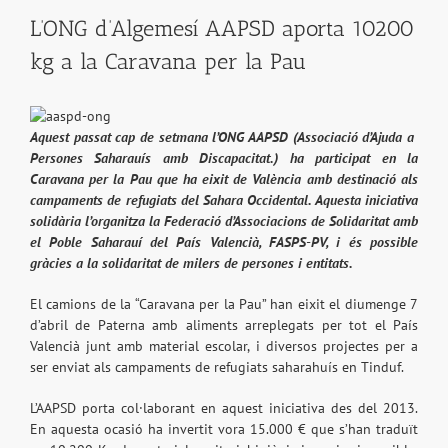
L’ONG d’Algemesí AAPSD aporta 10200
kg a la Caravana per la Pau
Aquest passat cap de setmana l’ONG AAPSD (Associació d’Ajuda a
Persones Saharauís amb Discapacitat.) ha participat en la
Caravana per la Pau que ha eixit de València amb destinació als
campaments de refugiats del Sahara Occidental. Aquesta iniciativa
solidària l’organitza la Federació d’Associacions de Solidaritat amb
el Poble Saharauí del País Valencià, FASPS-PV, i és possible
gràcies a la solidaritat de milers de persones i entitats.
El camions de la “Caravana per la Pau” han eixit el diumenge 7
d’abril de Paterna amb aliments arreplegats per tot el País
Valencià junt amb material escolar, i diversos projectes per a
ser enviat als campaments de refugiats saharahuís en Tinduf.
L’AAPSD porta col·laborant en aquest iniciativa des del 2013.
En aquesta ocasió ha invertit vora 15.000 € que s’han traduït