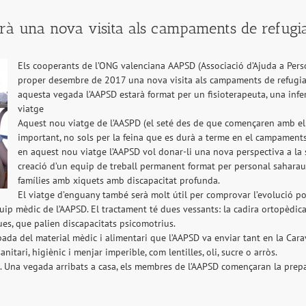
rà una nova visita als campaments de refugia
Els cooperants de l’ONG valenciana AAPSD (Associació d’Ajuda a Perso
proper desembre de 2017 una nova visita als campaments de refugiats
aquesta vegada l’AAPSD estarà format per un fisioterapeuta, una infe
viatge
Aquest nou viatge de l’AASPD (el seté des de que començaren amb el 
important, no sols per la feina que es durà a terme en el campaments, 
en aquest nou viatge l’AAPSD vol donar-li una nova perspectiva a la s
creació d’un equip de treball permanent format per personal saharauí 
famílies amb xiquets amb discapacitat profunda.
El viatge d’enguany també serà molt útil per comprovar l’evolució po
uip mèdic de l’AAPSD. El tractament té dues vessants: la cadira ortopèdica
ues, que palien discapacitats psicomotrius.
bada del material mèdic i alimentari que l’AAPSD va enviar tant en la Car
tari, higiènic i menjar imperible, com lentilles, oli, sucre o arròs.
 Una vegada arribats a casa, els membres de l’AAPSD començaran la prepar