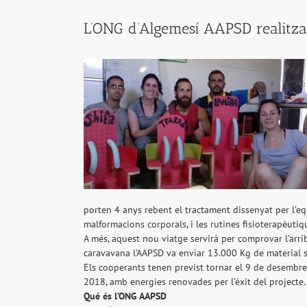
L’ONG d’Algemesí AAPSD realitza
porten 4 anys rebent el tractament dissenyat per l’eq
malformacions corporals, i les rutines fisioterapèutiq
A més, aquest nou viatge servirà per comprovar l’arri
caravavana l’AAPSD va enviar 13.000 Kg de material sani
Els cooperants tenen previst tornar el 9 de desembre.
2018, amb energies renovades per l’èxit del projecte.
Qu
é
é
s l
’
ONG AAPSD