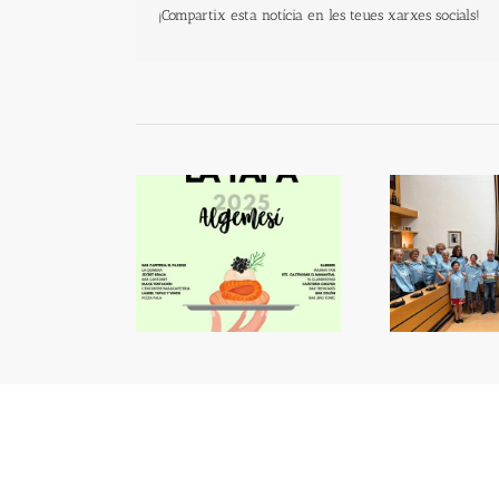
¡Compartix esta notícia en les teues xarxes socials!
Nova Volta a Peu Contra
En m
 Ruta de la Tapa
el Càncer