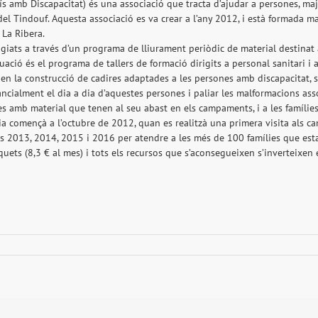
s amb Discapacitat) és una associació que tracta d’ajudar a persones, maj
l Tindouf. Aquesta associació es va crear a l’any 2012, i està formada m
 La Ribera.
ats a través d’un programa de lliurament periòdic de material destinat a 
tuació és el programa de tallers de formació dirigits a personal sanitari i a
 la construcció de cadires adaptades a les persones amb discapacitat, s
ancialment el dia a dia d’aquestes persones i paliar les malformacions asso
s amb material que tenen al seu abast en els campaments, i a les famílies,
ària començà a l’octubre de 2012, quan es realitzà una primera visita als 
s 2013, 2014, 2015 i 2016 per atendre a les més de 100 famílies que esta
uets (8,3 € al mes) i tots els recursos que s’aconsegueixen s’inverteixen e