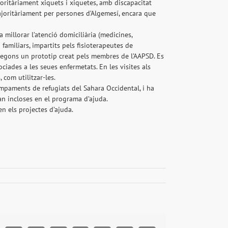
oritàriament xiquets i xiquetes, amb discapacitat
ajoritàriament per persones d’Algemesí, encara que
millorar l’atenció domiciliària (medicines,
 familiars, impartits pels fisioterapeutes de
egons un prototip creat pels membres de l’AAPSD. Es
ciades a les seues enfermetats. En les visites als
 com utilitzar-les.
campaments de refugiats del Sahara Occidental, i ha
n incloses en el programa d’ajuda.
n els projectes d’ajuda.