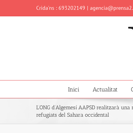
Skip
Crida'ns : 693202149
|
agencia@prensa2
to
content
Inici
Actualitat
L’ONG d’Algemesí AAPSD realitzarà una 
refugiats del Sahara occidental