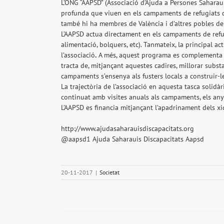
L’ONG “AAPSD” (Associació d’Ajuda a Persones Saharauí
profunda que viuen en els campaments de refugiats de
també hi ha membres de València i d’altres pobles de
L’AAPSD actua directament en els campaments de refugi
alimentació, bolquers, etc). Tanmateix, la principal ac
l’associació
.
A més, aquest programa es complementa en
tracta de, mitjançant aquestes cadires, millorar subst
campaments s’ensenya als fusters locals a construir-le
La trajectòria de l’associació en aquesta tasca solid
continuat amb visites anuals als campaments, els any
L’AAPSD es financia mitjançant l’apadrinament dels xiq
http://www.ajudasaharauisdiscapacitats.org
@aapsd1 Ajuda Saharauis Discapacitats Aapsd
20-11-2017
|
Societat