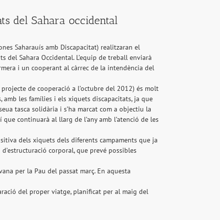
ts del Sahara occidental
nes Saharauís amb Discapacitat) realitzaran el
 del Sahara Occidental. L’equip de treball enviarà
rmera i un cooperant al càrrec de la intendència del
projecte de cooperació a l’octubre del 2012) és molt
amb les famílies i els xiquets discapacitats, ja que
eua tasca solidària i s’ha marcat com a objectiu la
que continuarà al llarg de l’any amb l’atenció de les
sitiva dels xiquets dels diferents campaments que ja
 d’estructuració corporal, que prevé possibles
avana per la Pau del passat març. En aquesta
ació del proper viatge, planificat per al maig del