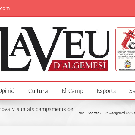
.com
Opinió
Cultura
El Camp
Esports
Sa
nova visita als campaments de
Home
/
Societat
/
L’ONG d’Algemesí AAPSD r