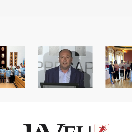
emoria de Andreu
Premis de la Ruta de la
L’
Alberola
Tapa