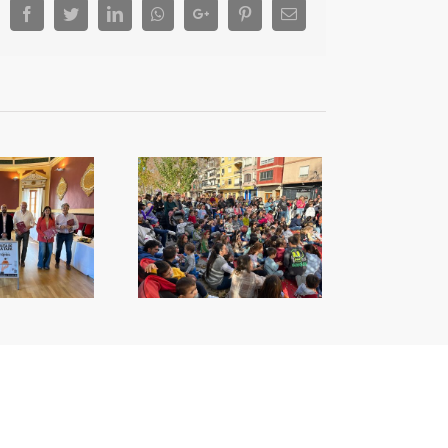
Facebook
Twitter
LinkedIn
Whatsapp
Google+
Pinterest
Email
Espai Jove inicia les
seues activitats