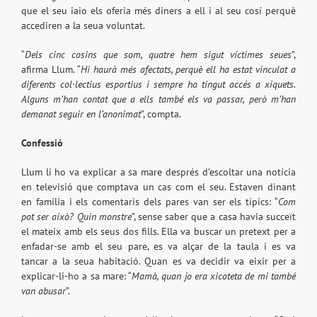
que el seu iaio els oferia més diners a ell i al seu cosí perquè
accediren a la seua voluntat.
“
Dels cinc cosins que som, quatre hem sigut víctimes seues
”,
afirma Llum. “
Hi haurà més afectats, perquè ell ha estat vinculat a
diferents col·lectius esportius i sempre ha tingut accés a xiquets.
Alguns m’han contat que a ells també
els va passar
, però m’han
demanat seguir en l’anonimat
”, compta.
Confessió
Llum li ho va explicar a sa mare després d’escoltar una notícia
en televisió que comptava un cas com el seu. Estaven dinant
en família i els comentaris dels pares van ser els típics: “
Com
pot ser això? Quin monstre
”, sense saber que a casa havia succeït
el mateix amb els seus dos fills. Ella va buscar un pretext per a
enfadar-se amb el seu pare, es va alçar de la taula i es va
tancar a la seua habitació. Quan es va decidir va eixir per a
explicar-li-ho a sa mare: “
Mamà, quan jo era xicoteta de mi també
van abusar
”.