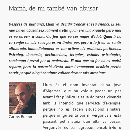
Mamà, de mi també van abusar
Després de huit anys, Llum va decidir trencar el seu silenci. El seu
iaio havia abusat sexualment d’ella quan era una xiqueta però mai
es va atrevir a contar-ho fins que va ser major d’edat. Quan li ho
va confessar als seus pares va tindre por, però a la fi es va sentir
alliberada. Immediatament es van activar els protocols pertinents.
Psicòleg, denúncia, declaracions, teràpies, estudis psicològics,
condemna i presó per al pederasta. El mal que va fer no es podrà
reparar, però la narració d’esta dura i repugnant història pretén
servir perquè ningú continue callant davant tals atrocitats.
Llum és el nom inventat d’una jove
d’Algemesí que ha volgut pegar un pas
avant i fer pública la seua dolorosa vivència
amb la intenció que servisca d’exemple,
perquè no es tapen situacions similars,
perquè ningú senta por ni vergonya si està
Carlos Bueno
passant pel mateix que ella va passar.
Vergonyós és ser agressor, encobrir-lo o