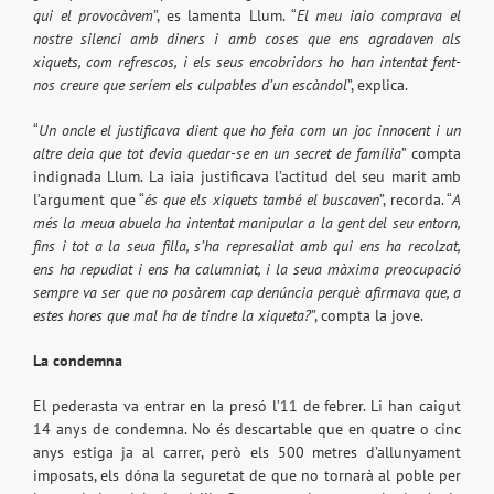
qui el provocàvem
”, es lamenta Llum. “
El meu iaio comprava el
nostre silenci amb diners i amb coses que ens agradaven als
xiquets, com refrescos, i els seus encobridors ho han intentat fent-
nos creure que seríem els culpables d’un escàndol
”, explica.
“
Un oncle el justificava dient que ho feia com un joc innocent i un
altre deia que tot devia quedar-se en un secret de família
” compta
indignada Llum. La iaia justificava l’actitud del seu marit amb
l’argument que “
és que els xiquets també el buscaven
”, recorda. “
A
més la meua abuela ha intentat manipular a la gent del seu entorn,
fins i tot a la seua filla, s’ha represaliat amb qui ens ha recolzat,
ens ha repudiat i ens ha calumniat, i la seua màxima preocupació
sempre va ser que no posàrem cap denúncia perquè afirmava que, a
estes hores que mal ha de tindre la xiqueta?
”, compta la jove.
La condemna
El pederasta va entrar en la presó l’11 de febrer. Li han caigut
14 anys de condemna. No és descartable que en quatre o cinc
anys estiga ja al carrer, però els 500 metres d’allunyament
imposats, els dóna la seguretat de que no tornarà al poble per