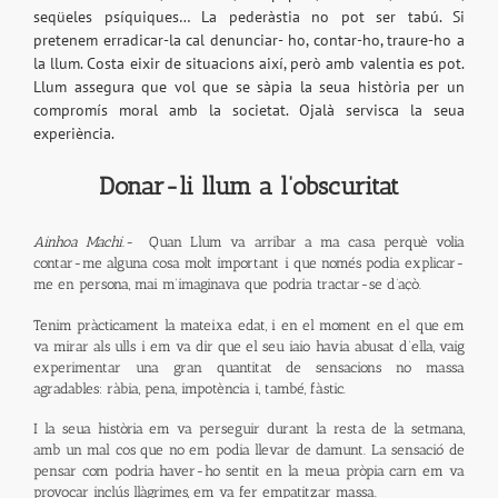
seqüeles psíquiques… La pederàstia no pot ser tabú. Si
pretenem erradicar-la cal denunciar- ho, contar-ho, traure-ho a
la llum. Costa eixir de situacions així, però amb valentia es pot.
Llum assegura que vol que se sàpia la seua història per un
compromís moral amb la societat. Ojalà servisca la seua
experiència.
Donar-li llum a l’obscuritat
Ainhoa Machi.-
Quan Llum va arribar a ma casa perquè volia
contar-me alguna cosa molt important i que només podia explicar-
me en persona, mai m’imaginava que podria tractar-se d’açò.
Tenim pràcticament la mateixa edat, i en el moment en el que em
va mirar als ulls i em va dir que el seu iaio havia abusat d’ella, vaig
experimentar una gran quantitat de sensacions no massa
agradables: ràbia, pena, impotència i, també, fàstic.
I la seua història em va perseguir durant la resta de la setmana,
amb un mal cos que no em podia llevar de damunt. La sensació de
pensar com podria haver-ho sentit en la meua pròpia carn em va
provocar inclús llàgrimes, em va fer empatitzar massa.