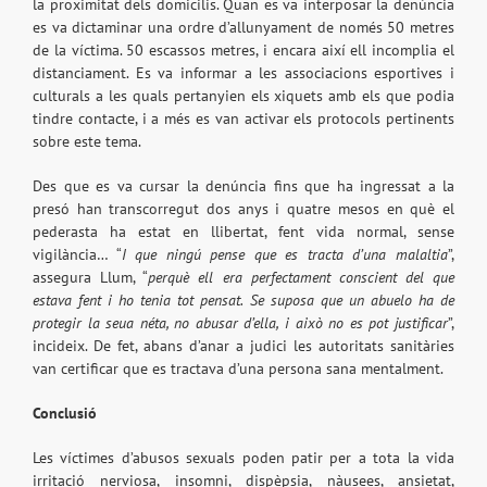
la proximitat dels domicilis. Quan es va interposar la denúncia
es va dictaminar una ordre d’allunyament de només 50 metres
de la víctima. 50 escassos metres, i encara així ell incomplia el
distanciament. Es va informar a les associacions esportives i
culturals a les quals pertanyien els xiquets amb els que podia
tindre contacte, i a més es van activar els protocols pertinents
sobre este tema.
Des que es va cursar la denúncia fins que ha ingressat a la
presó han transcorregut dos anys i quatre mesos en què el
pederasta ha estat en llibertat, fent vida normal, sense
vigilància… “
I que ningú pense que es tracta d’una malaltia
”,
assegura Llum, “
perquè ell era perfectament conscient del que
estava fent i ho tenia tot pensat. Se suposa que un abuelo ha de
protegir la seua néta, no abusar d’ella, i això no es pot justificar
”,
incideix. De fet, abans d’anar a judici les autoritats sanitàries
van certificar que es tractava d’una persona sana mentalment.
Conclusió
Les víctimes d’abusos sexuals poden patir per a tota la vida
irritació nerviosa, insomni, dispèpsia, nàusees, ansietat,