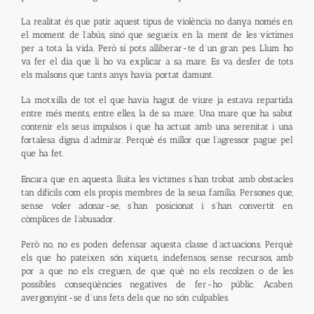
La realitat és que patir aquest tipus de violència no danya només en
el moment de l’abús, sinó que segueix en la ment de les víctimes
per a tota la vida. Però sí pots alliberar-te d’un gran pes. Llum ho
va fer el dia que li ho va explicar a sa mare. Es va desfer de tots
els malsons que tants anys havia portat damunt.
La motxilla de tot el que havia hagut de viure ja estava repartida
entre més ments, entre elles, la de sa mare. Una mare que ha sabut
contenir els seus impulsos i que ha actuat amb una serenitat i una
fortalesa digna d’admirar. Perquè és millor que l’agressor pague pel
que ha fet.
Encara que en aquesta lluita les víctimes s’han trobat amb obstacles
tan difícils com els propis membres de la seua família. Persones que,
sense voler adonar-se, s’han posicionat i s’han convertit en
còmplices de l’abusador.
Però no, no es poden defensar aquesta classe d’actuacions. Perquè
els que ho pateixen són xiquets, indefensos, sense recursos, amb
por a que no els creguen, de que què no els recolzen o de les
possibles conseqüències negatives de fer-ho públic. Acaben
avergonyint-se d’uns fets dels que no són culpables.