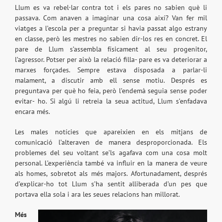
Llum es va rebel·lar contra tot i els pares no sabien què li
passava. Com anaven a imaginar una cosa així? Van fer mil
viatges a l’escola per a preguntar si havia passat algo estrany
en classe, però les mestres no sabien dir-los res en concret. El
pare de Llum s’assembla físicament al seu progenitor,
l’agressor. Potser per això la relació filla- pare es va deteriorar a
marxes forçades. Sempre estava disposada a parlar-li
malament, a discutir amb ell sense motiu. Després es
preguntava per què ho feia, però l’endemà seguia sense poder
evitar- ho. Si algú li retreia la seua actitud, Llum s’enfadava
encara més.
Les males notícies que apareixien en els mitjans de
comunicació l’alteraven de manera desproporcionada. Els
problemes del seu voltant se’ls agafava com una cosa molt
personal. L’experiència també va influir en la manera de veure
als homes, sobretot als més majors. Afortunadament, després
d’explicar-ho tot Llum s’ha sentit alliberada d’un pes que
portava ella sola i ara les seues relacions han millorat.
Més