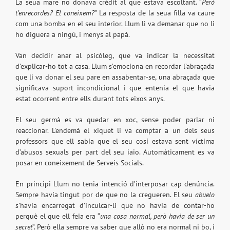
La seua mare no donava crèdit al que estava escoltant. “
Però
t’enrecordes? El coneixem?
” La resposta de la seua filla va caure
com una bomba en el seu interior. Llum li va demanar que no li
ho diguera a ningú, i menys al papà.
Van decidir anar al psicòleg, que va indicar la necessitat
d’explicar-ho tot a casa. Llum s’emociona en recordar l’abraçada
que li va donar el seu pare en assabentar-se, una abraçada que
significava suport incondicional i que entenia el que havia
estat ocorrent entre ells durant tots eixos anys.
El seu germà es va quedar en xoc, sense poder parlar ni
reaccionar. L’endemà el xiquet li va comptar a un dels seus
professors que ell sabia que el seu cosí estava sent víctima
d’abusos sexuals per part del seu iaio. Automàticament es va
posar en coneixement de Serveis Socials.
En principi Llum no tenia intenció d’interposar cap denúncia.
Sempre havia tingut por de que no la cregueren. El seu
abuelo
s’havia encarregat d’inculcar-li que no havia de contar-ho
perquè el que ell feia era “
una cosa normal, però havia de ser un
secret
”. Però ella sempre va saber que allò no era normal ni bo, i