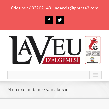
Skip
Crida'ns : 693202149
|
agencia@prensa2.com
to
content
Facebook
Twitter
Mamà, de mi també van abusar