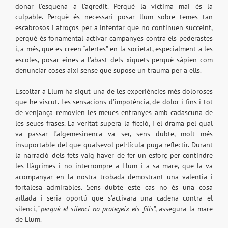
donar l’esquena a l’agredit. Perquè la víctima mai és la
culpable. Perquè és necessari posar llum sobre temes tan
escabrosos i atroços per a intentar que no continuen succeint,
perquè és fonamental activar campanyes contra els pederastes
i, a més, que es creen “alertes” en la societat, especialment a les
escoles, posar eines a l’abast dels xiquets perquè sàpien com
denunciar coses així sense que supose un trauma per a ells.
Escoltar a Llum ha sigut una de les experiències més doloroses
que he viscut. Les sensacions d’impotència, de dolor i fins i tot
de venjança removien les meues entranyes amb cadascuna de
les seues frases. La veritat supera la ficció, i el drama pel qual
va passar l’algemesinenca va ser, sens dubte, molt més
insuportable del que qualsevol pel·lícula puga reflectir. Durant
la narració dels fets vaig haver de fer un esforç per contindre
les llàgrimes i no interrompre a Llum i a sa mare, que la va
acompanyar en la nostra trobada demostrant una valentia i
fortalesa admirables. Sens dubte este cas no és una cosa
aïllada i seria oportú que s’activara una cadena contra el
silenci, “
perquè el silenci no protegeix els fills
”, assegura la mare
de Llum.