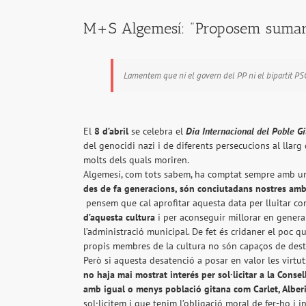
M+S Algemesí: "Proposem sumar-no
Lamentem que ni el govern del PP ni el bipartit PS
El
8 d’abril
se celebra el
Dia Internacional del Poble G
del genocidi nazi i de diferents persecucions al llarg
molts dels quals moriren.
Algemesí, com tots sabem, ha comptat sempre amb una
des de fa generacions, són conciutadans nostres amb 
pensem que cal aprofitar aquesta data per lluitar co
d’aquesta cultura
i per aconseguir millorar en general
l’administració municipal. De fet és cridaner el poc q
propis membres de la cultura no són capaços de dest
Però si aquesta desatenció a posar en valor les virtut
no haja mai mostrat interés per sol·licitar a la Consell
amb igual o menys població gitana com Carlet, Alber
sol·licitem i que tenim l’obligació moral de fer-ho i in