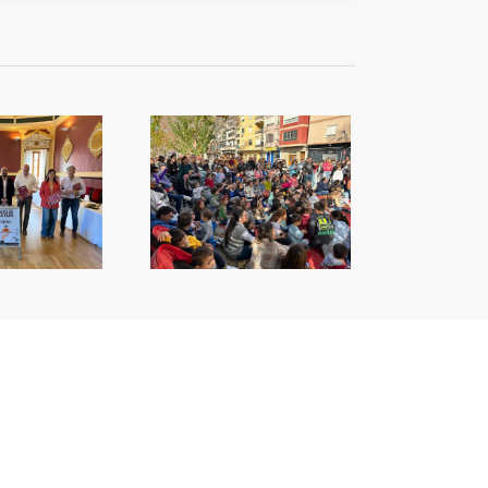
Espai Jove inicia les
seues activitats