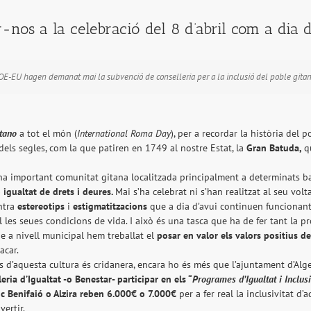
s a la celebració del 8 d’abril com a dia d
OE-EU hagen demanat mai la subvenció de conselleria per a la inclusió del poble gitan
itano
a tot el món (
International Roma Day
), per a recordar la història del
 dels segles, com la que patiren en 1749 al nostre Estat, la
Gran Batuda,
q
 important comunitat gitana localitzada principalment a determinats ba
igualtat de drets i deures.
Mai s’ha celebrat ni s’han realitzat al seu volt
ntra
estereotips
i
estigmatitzacions
que a dia d’avui continuen funcionant.
 les seues condicions de vida. I això és una tasca que ha de fer tant la p
ue a nivell municipal hem treballat el
posar en valor els valors positius de
acar.
s d’aquesta cultura és cridanera, encara ho és més que l’ajuntament d’Alge
eria d’Igualtat -o Benestar- participar en els “
Programes d’Igualtat i Inclus
ic Benifaió o Alzira reben 6.000€ o 7.000€
per a fer real la inclusivitat d
vertir.