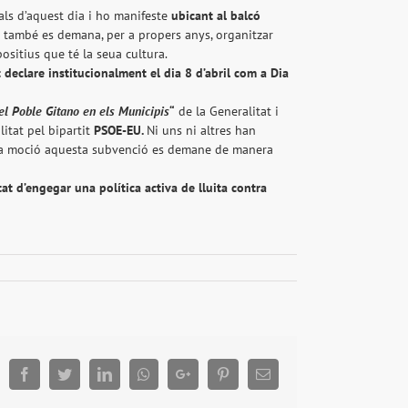
ls d’aquest dia i ho manifeste
ubicant al balcó
ó també es demana, per a propers anys, organitzar
ositius que té la seua cultura.
 declare institucionalment el dia 8 d’abril com a Dia
del Poble Gitano en els Municipis
“
de la Generalitat i
litat pel bipartit
PSOE-EU.
Ni uns ni altres han
uesta moció aquesta subvenció es demane de manera
tat d’engegar una política activa de lluita contra
Facebook
Twitter
LinkedIn
Whatsapp
Google+
Pinterest
Email