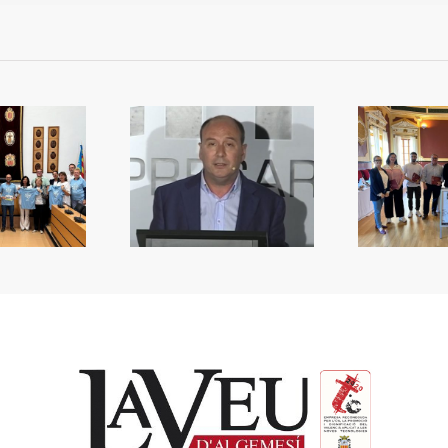
emoria de Andreu
Premis de la Ruta de la
L’
Alberola
Tapa