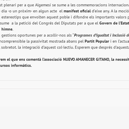
t plenari per a que Algemesí se sume a les commemoracions internaciona
e dia -o un pròxim- en algun acte el
manifest oficial
d’eixe any. A la moci
 estereotips que envolten aquest poble i difondre els importants valors p
 sume a la petició del Congrés del Diputats per a que el
Govern de l’Estat
u himne
.
gestions oportunes per a acollir-nos als “
Programes d’Igualtat i Inclusió 
 incomprensible la passivitat mostrada abans pel
Partit Popular
i en l’actua
, sobretot. la integració d’aquest col·lectiu. Esperem que després d’aq
rem el que ens comentà l’associació
NUEVO AMANECER GITANO,
la necessi
 cursos informàtics.