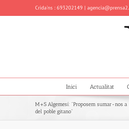
Skip
Crida'ns : 693202149
|
agencia@prensa2
to
content
Inici
Actualitat
M+S Algemesí: "Proposem sumar-nos a la 
del poble gitano"