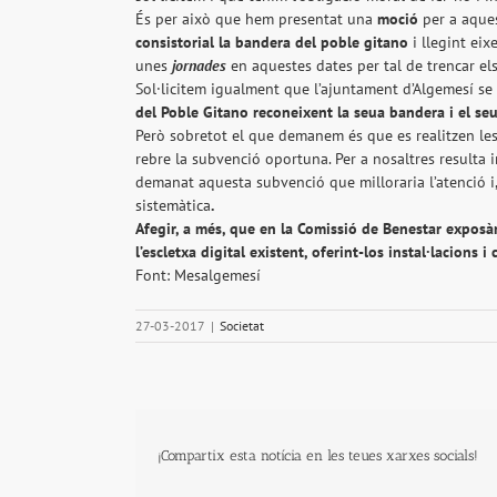
És per això que hem presentat una
moció
per a aques
consistorial la bandera del poble gitano
i llegint eix
unes
jornades
en aquestes dates per tal de trencar els
Sol·licitem igualment que l’ajuntament d’Algemesí se
del Poble Gitano reconeixent la seua bandera i el se
Però sobretot el que demanem és que es realitzen les 
rebre la subvenció oportuna. Per a nosaltres resulta
demanat aquesta subvenció que milloraria l’atenció i
sistemàtica
.
Afegir, a més, que en la Comissió de Benestar exposà
l’escletxa digital existent, oferint-los instal·lacions i
Font: Mesalgemesí
27-03-2017
|
Societat
¡Compartix esta notícia en les teues xarxes socials!