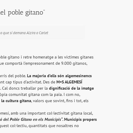
el poble gitano"
o que sí demana Alzira o Carlet
 poble gitano i retre homenatge a les víctimes gitanes
ue comportà l’empresonament de 9.000 gitanos,
rris del poble.
La majoria d’ells són algemesinencs
ant cap tipus d’activitat. Des de
M+S ALGEMESÍ
 Cal doncs treballar per la
dignificació de la imatge
ròpia comunitat gitana com la paia. I com no,
 la cultura gitana
, valors que sovint, fins i tot, els
mesí, amb una important col·lectivitat gitana local,
ió del Poble Gitano en els Municipis
“. Municipis propers
’aquest col·lectiu, quantitats que nosaltres no