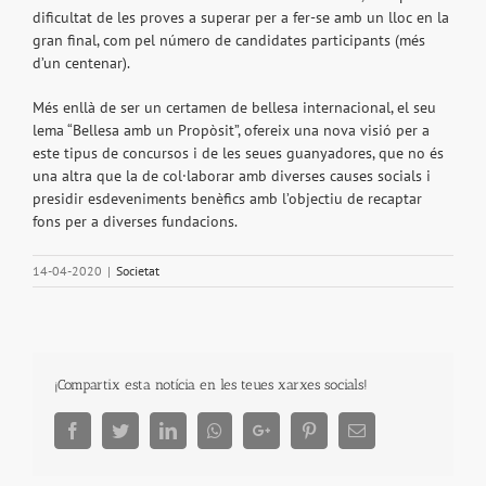
dificultat de les proves a superar per a fer-se amb un lloc en la
gran final, com pel número de candidates participants (més
d’un centenar).
Més enllà de ser un certamen de bellesa internacional, el seu
lema “Bellesa amb un Propòsit”, ofereix una nova visió per a
este tipus de concursos i de les seues guanyadores, que no és
una altra que la de col·laborar amb diverses causes socials i
presidir esdeveniments benèfics amb l’objectiu de recaptar
fons per a diverses fundacions.
14-04-2020
|
Societat
¡Compartix esta notícia en les teues xarxes socials!
Facebook
Twitter
LinkedIn
Whatsapp
Google+
Pinterest
Email