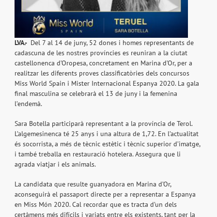
LVA.-
Del 7 al 14 de juny, 52 dones i homes representants de
cadascuna de les nostres províncies es reuniran a la ciutat
castellonenca d’Oropesa, concretament en Marina d’Or, per a
realitzar les diferents proves classificatòries dels concursos
Miss World Spain i Mister Internacional Espanya 2020. La gala
final masculina se celebrarà el 13 de juny i la femenina
l’endemà.
Sara Botella participarà representant a la província de Terol.
L’algemesinenca té 25 anys i una altura de 1,72. En l’actualitat
és socorrista, a més de tècnic estètic i tècnic superior d’imatge,
i també treballa en restauració hotelera. Assegura que li
agrada viatjar i els animals.
La candidata que resulte guanyadora en Marina d’Or,
aconseguirà el passaport directe per a representar a Espanya
en Miss Món 2020. Cal recordar que es tracta d’un dels
certàmens més difícils i variats entre els existents, tant per la