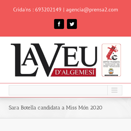
Skip
Crida'ns : 693202149
|
agencia@prensa2.com
to
content
Facebook
Twitter
Sara Botella candidata a Miss Món 2020