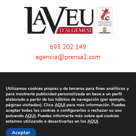
693 202 149
agencia@prensa2.com
Utilizamos cookies propias y de terceros para fines analíticos y
para mostrarte publicidad personalizada en base a un perfil
elaborado a partir de tus hábitos de navegación (por ejemplo,
páginas visitadas). Clica
AQUI
para más información. Puedes
© Copyright 2020 | La Veu d'Algemesí | Tots els drets reservats |
Aviso
aceptar todas las cookies o configurarlas o rechazar su uso
legal
|
Política de privacidad
|
Política de cookies
| Dissenyat per
pulsando
AQUI
. Puedes informarte más sobre qué cookies
tecniwebs
estamos utilizando o desactivarlas en los
AQUI
.
Aceptar