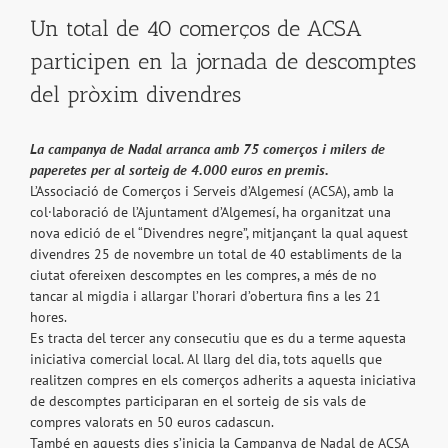
Un total de 40 comerços de ACSA
participen en la jornada de descomptes
del pròxim divendres
La campanya de Nadal arranca amb 75 comerços i milers de
paperetes per al sorteig de 4.000 euros en premis.
L’Associació de Comerços i Serveis d’Algemesí (ACSA), amb la
col·laboració de l’Ajuntament d’Algemesí, ha organitzat una
nova edició de el “Divendres negre”, mitjançant la qual aquest
divendres 25 de novembre un total de 40 establiments de la
ciutat ofereixen descomptes en les compres, a més de no
tancar al migdia i allargar l’horari d’obertura fins a les 21
hores.
Es tracta del tercer any consecutiu que es du a terme aquesta
iniciativa comercial local. Al llarg del dia, tots aquells que
realitzen compres en els comerços adherits a aquesta iniciativa
de descomptes participaran en el sorteig de sis vals de
compres valorats en 50 euros cadascun.
També en aquests dies s’inicia la Campanya de Nadal de ACSA