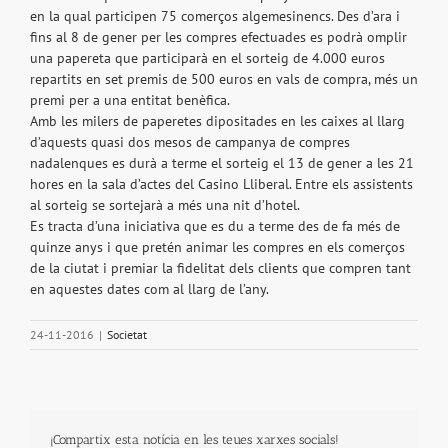
en la qual participen 75 comerços algemesinencs. Des d’ara i
fins al 8 de gener per les compres efectuades es podrà omplir
una papereta que participarà en el sorteig de 4.000 euros
repartits en set premis de 500 euros en vals de compra, més un
premi per a una entitat benèfica.
Amb les milers de paperetes dipositades en les caixes al llarg
d’aquests quasi dos mesos de campanya de compres
nadalenques es durà a terme el sorteig el 13 de gener a les 21
hores en la sala d’actes del Casino Lliberal. Entre els assistents
al sorteig se sortejarà a més una nit d’hotel.
Es tracta d’una iniciativa que es du a terme des de fa més de
quinze anys i que pretén animar les compres en els comerços
de la ciutat i premiar la fidelitat dels clients que compren tant
en aquestes dates com al llarg de l’any.
24-11-2016
|
Societat
¡Compartix esta notícia en les teues xarxes socials!