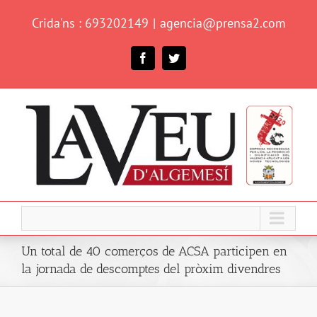
Skip
Crida'ns : 693202149
|
agencia@prensa2.com
to
content
Facebook
Twitter
Un total de 40 comerços de ACSA participen en
la jornada de descomptes del pròxim divendres