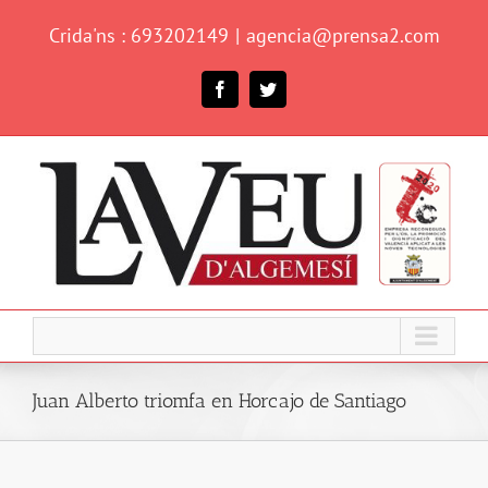
Skip
Crida'ns : 693202149
|
agencia@prensa2.com
to
content
Facebook
Twitter
Juan Alberto triomfa en Horcajo de Santiago