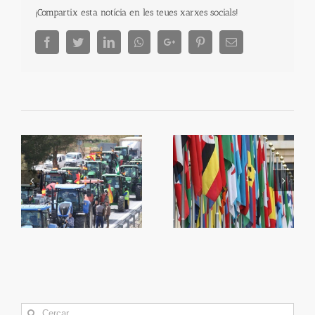
¡Compartix esta notícia en les teues xarxes socials!
Facebook
Twitter
LinkedIn
Whatsapp
Google+
Pinterest
Email
La plaça de bous, un
Qüestió de banderes
tresor per mostrar
Search