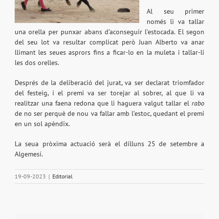
Al seu primer
només li va tallar
una orella per punxar abans d’aconseguir l’estocada. El segon
del seu lot va resultar complicat però Juan Alberto va anar
llimant les seues asprors fins a ficar-lo en la muleta i tallar-li
les dos orelles.
Després de la deliberació del jurat, va ser declarat triomfador
del festeig, i el premi va ser torejar al sobrer, al que li va
realitzar una faena redona que li haguera valgut tallar el
rabo
de no ser perquè de nou va fallar amb l’estoc, quedant el premi
en un sol apèndix.
La seua pròxima actuació serà el dilluns 25 de setembre a
Algemesí.
19-09-2023
|
Editorial