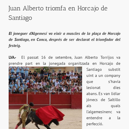
Juan Alberto triomfa en Horcajo de
Santiago
El joneguer d’Algemesí va eixir a muscles de la plaça de Horcajo
de Santiago, en Conca, després de ser declarat el triomfador del
festeig.
LVA.-
El passat 16 de setembre, Juan Alberto Torrijos va
prendre part en la jonegada organitzada en Horcajo de
Santiago substit
uint a un company
que s’havia
lesionat dies
abans. Es van lidiar
jònecs de Saltillo
als quals
l’algemesinenc va
entendre a la
perfecció.