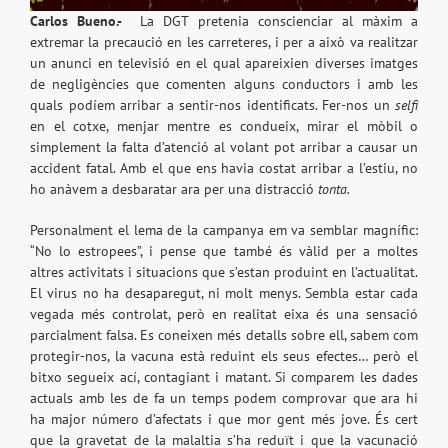
Carlos Bueno.-
La DGT pretenia conscienciar al màxim a
extremar la precaució en les carreteres, i per a això va realitzar
un anunci en televisió en el qual apareixien diverses imatges
de negligències que comenten alguns conductors i amb les
quals podíem arribar a sentir-nos identificats. Fer-nos un
selfi
en el cotxe, menjar mentre es condueix, mirar el mòbil o
simplement la falta d’atenció al volant pot arribar a causar un
accident fatal. Amb el que ens havia costat arribar a l’estiu, no
ho anàvem a desbaratar ara per una distracció
tonta.
Personalment el lema de la campanya em va semblar magnífic:
“No lo estropees”, i pense que també és vàlid per a moltes
altres activitats i situacions que s’estan produint en l’actualitat.
El virus no ha desaparegut, ni molt menys. Sembla estar cada
vegada més controlat, però en realitat eixa és una sensació
parcialment falsa. Es coneixen més detalls sobre ell, sabem com
protegir-nos, la vacuna està reduint els seus efectes… però el
bitxo segueix ací, contagiant i matant. Si comparem les dades
actuals amb les de fa un temps podem comprovar que ara hi
ha major número d’afectats i que mor gent més jove. És cert
que la gravetat de la malaltia s’ha reduït i que la vacunació