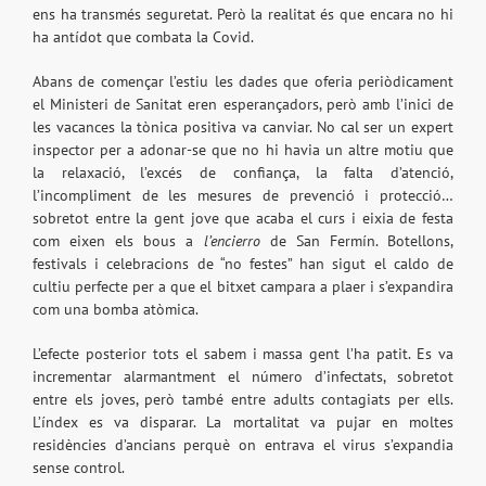
ens ha transmés seguretat. Però la realitat és que encara no hi
ha antídot que combata la Covid.
Abans de començar l’estiu les dades que oferia periòdicament
el Ministeri de Sanitat eren esperançadors, però amb l’inici de
les vacances la tònica positiva va canviar. No cal ser un expert
inspector per a adonar-se que no hi havia un altre motiu que
la relaxació, l’excés de confiança, la falta d’atenció,
l’incompliment de les mesures de prevenció i protecció…
sobretot entre la gent jove que acaba el curs i eixia de festa
com eixen els bous a
l’encierro
de San Fermín. Botellons,
festivals i celebracions de “no festes” han sigut el caldo de
cultiu perfecte per a que el bitxet campara a plaer i s’expandira
com una bomba atòmica.
L’efecte posterior tots el sabem i massa gent l’ha patit. Es va
incrementar alarmantment el número d’infectats, sobretot
entre els joves, però també entre adults contagiats per ells.
L’índex es va disparar. La mortalitat va pujar en moltes
residències d’ancians perquè on entrava el virus s’expandia
sense control.