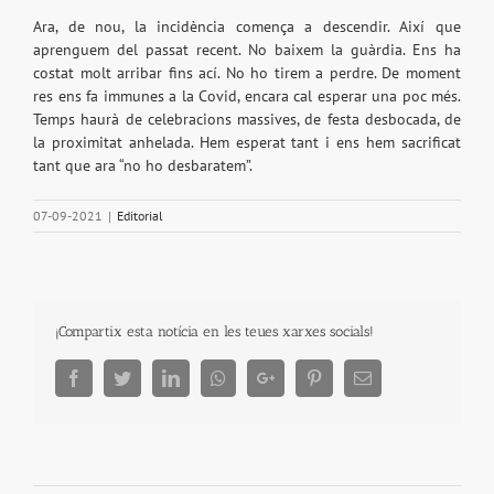
Ara, de nou, la incidència comença a descendir. Així que
aprenguem del passat recent. No baixem la guàrdia. Ens ha
costat molt arribar fins ací. No ho tirem a perdre. De moment
res ens fa immunes a la Covid, encara cal esperar una poc més.
Temps haurà de celebracions massives, de festa desbocada, de
la proximitat anhelada. Hem esperat tant i ens hem sacrificat
tant que ara “no ho desbaratem”.
07-09-2021
|
Editorial
¡Compartix esta notícia en les teues xarxes socials!
Facebook
Twitter
LinkedIn
Whatsapp
Google+
Pinterest
Email