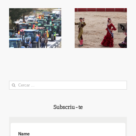
Juan Alberto triomfa en
Qüestió de banderes
Horcajo de Santiago
Search
for:
Subscriu-te