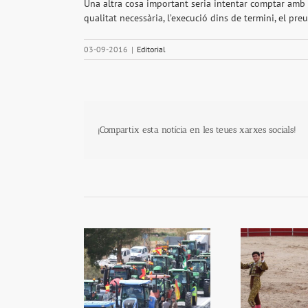
Una altra cosa important seria intentar comptar amb
qualitat necessària, l’execució dins de termini, el pre
03-09-2016
|
Editorial
¡Compartix esta notícia en les teues xarxes socials!
Juan Alberto triomfa en
camp està fart
Qüe
Horcajo de Santiago