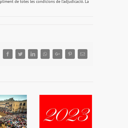
iment de totes les condicions de l’adjudicació. La
Facebook
Twitter
LinkedIn
Whatsapp
Google+
Pinterest
Email
iç 2023 en època de
ispació (i els millors
desitjos per als