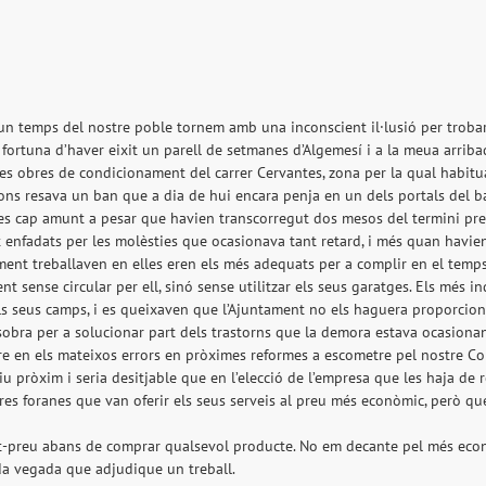
n temps del nostre poble tornem amb una inconscient il·lusió per trob
a fortuna d’haver eixit un parell de setmanes d’Algemesí i a la meua arriba
s obres de condicionament del carrer Cervantes, zona per la qual habitual
gons resava un ban que a dia de hui encara penja en un dels portals del b
es cap amunt a pesar que havien transcorregut dos mesos del termini previ
 enfadats per les molèsties que ocasionava tant retard, i més quan havie
nt treballaven en elles eren els més adequats per a complir en el temps 
ment sense circular per ell, sinó sense utilitzar els seus garatges. Els mé
s seus camps, i es queixaven que l’Ajuntament no els haguera proporcionat
sobra per a solucionar part dels trastorns que la demora estava ocasionan
re en els mateixos errors en pròximes reformes a escometre pel nostre Con
u pròxim i seria desitjable que en l’elecció de l’empresa que les haja de r
ctores foranes que van oferir els seus serveis al preu més econòmic, però 
tat-preu abans de comprar qualsevol producte. No em decante pel més econò
da vegada que adjudique un treball.