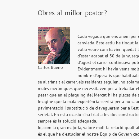
Obres al millor postor?
Cada vegada que ens anem per u
canviada. Este estiu he tingut l
volia veure com havien quedat le
d’estar acabat el 30 de juny, se
d’agost el carrer continuava pot
Carlos Bueno
Evidentment hi havia veïns molt
nombre d’operaris que habitualme
se al trànsit el carrer, els residents seguien, no sola
mules mecàniques que necessitaven per a treballar el
pesar que en el pàrquing del Mercat hi ha places de 
Imagine que la mala experiència servirà per a no cau
pavimentació i substitució de clavegueram per a l’esti
serietat. En esta ocasió s’ha triat a les dos constru
sempre és la solució adequada.
Jo, com la gran majoria, valore molt la relació quali
és el que ha d’estudiar el nostre Equip de Govern ca