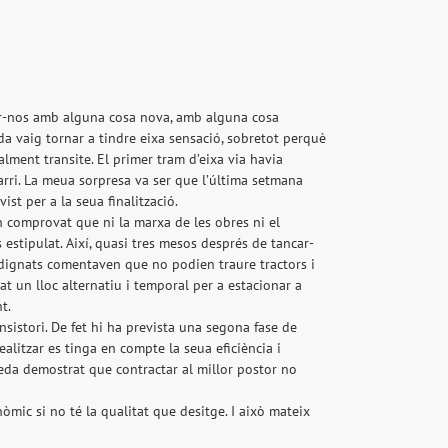
ar-nos amb alguna cosa nova, amb alguna cosa
da vaig tornar a tindre eixa sensació, sobretot perquè
ment transite. El primer tram d’eixa via havia
arri. La meua sorpresa va ser que l’última setmana
st per a la seua finalització.
n comprovat que ni la marxa de les obres ni el
estipulat. Així, quasi tres mesos després de tancar-
s indignats comentaven que no podien traure tractors i
 un lloc alternatiu i temporal per a estacionar a
t.
sistori. De fet hi ha prevista una segona fase de
ealitzar es tinga en compte la seua eficiència i
queda demostrat que contractar al millor postor no
mic si no té la qualitat que desitge. I això mateix