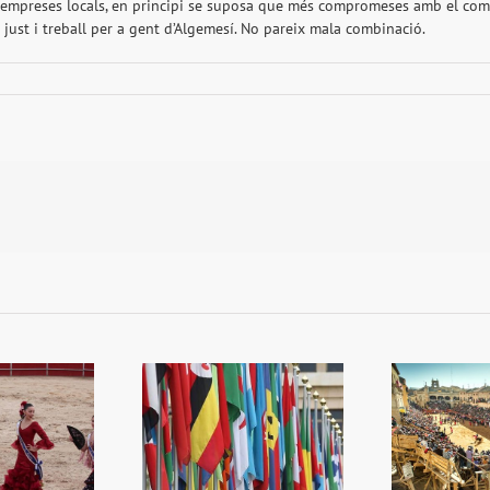
 empreses locals, en principi se suposa que més compromeses amb el compl
u just i treball per a gent d’Algemesí. No pareix mala combinació.
Fel
La plaça de bous, un
cr
stió de banderes
tresor per mostrar