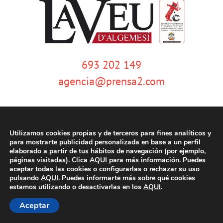
693 202 149
agencia@prensa2.com
Utilizamos cookies propias y de terceros para fines analíticos y
para mostrarte publicidad personalizada en base a un perfil
elaborado a partir de tus hábitos de navegación (por ejemplo,
páginas visitadas). Clica
AQUI
para más información. Puedes
© Copyright 2020 | La Veu d'Algemesí | Tots els drets reservats |
Aviso
aceptar todas las cookies o configurarlas o rechazar su uso
legal
|
Política de privacidad
|
Política de cookies
| Dissenyat per
pulsando
AQUI
. Puedes informarte más sobre qué cookies
tecniwebs
estamos utilizando o desactivarlas en los
AQUI
.
Aceptar
Facebook
Twitter